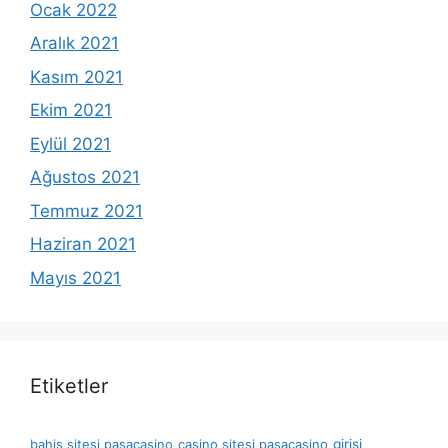
Ocak 2022
Aralık 2021
Kasım 2021
Ekim 2021
Eylül 2021
Ağustos 2021
Temmuz 2021
Haziran 2021
Mayıs 2021
Etiketler
bahis sitesi paşacasino
casino sitesi paşacasino
girisi