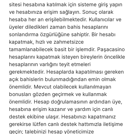
sitesi hesabına katılmak için sisteme giriş yapın
ve hesabınıza erişim sağlayın. Sonuç olarak
hesaba her an erişilebilmektedir. Kullanıcılar ve
üyeler diledikleri zaman bahis hesaplarını
sonlandırma özgürlüğüne sahiptir. Bir hesabı
kapatmak, hızlı ve zahmetsizce
tamamlanabilecek basit bir işlemdir. Paşacasino
hesaplarını kapatmak isteyen bireylerin öncelikle
hesaplarının varlığını teyit etmeleri
gerekmektedir. Hesaplarda kapatılması gereken
açık bahislerin bulunmadığından emin olmak
önemlidir. Mevcut olabilecek kullanılmayan
bonusları gözden geçirmek ve kullanmak
önemlidir. Hesap doğrulamasının ardından üye,
hesabına erişim kazanır ve yardım için canlı
destek ekibine ulaşır. Hesabınızı kapatmanız
gerekirse lütfen canlı destek hattımızla iletişime
geçin; talebinizi hesap yöneticimize