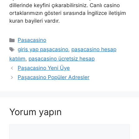
dillerinde keyfini çıkarabilirsiniz. Canlı casino
ortaklarımızın gösteri sırasında İngilizce iletişim
kuran bayileri vardır.
Kategoriler
Pasacasino
Etiketler
giris yap paşacasino
,
paşacasino hesap
katılım
,
paşacasino ücretsiz hesap
Paşacasino Yeni Üye
Paşacasino Popüler Adresler
Yorum yapın
Yorum