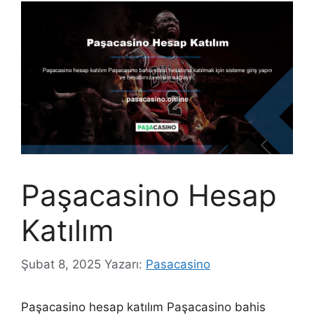
Paşacasino Hesap
Katılım
Şubat 8, 2025
Yazarı:
Pasacasino
Paşacasino hesap katılım Paşacasino bahis