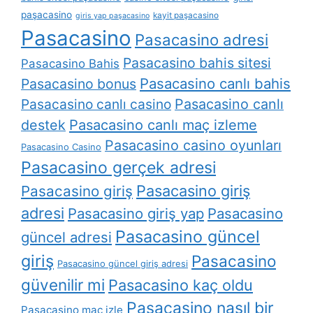
paşacasino
kayit paşacasino
giris yap paşacasino
Pasacasino
Pasacasino adresi
Pasacasino bahis sitesi
Pasacasino Bahis
Pasacasino canlı bahis
Pasacasino bonus
Pasacasino canlı casino
Pasacasino canlı
destek
Pasacasino canlı maç izleme
Pasacasino casino oyunları
Pasacasino Casino
Pasacasino gerçek adresi
Pasacasino giriş
Pasacasino giriş
adresi
Pasacasino giriş yap
Pasacasino
Pasacasino güncel
güncel adresi
giriş
Pasacasino
Pasacasino güncel giriş adresi
güvenilir mi
Pasacasino kaç oldu
Pasacasino nasıl bir
Pasacasino maç izle