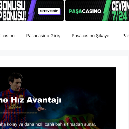
acasino
Pasacasino Giriş
Pasacasino Şikayet
Pas