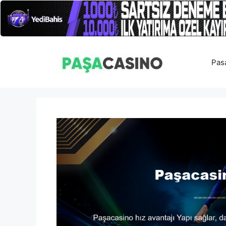
İçeriğe
atla
Pas