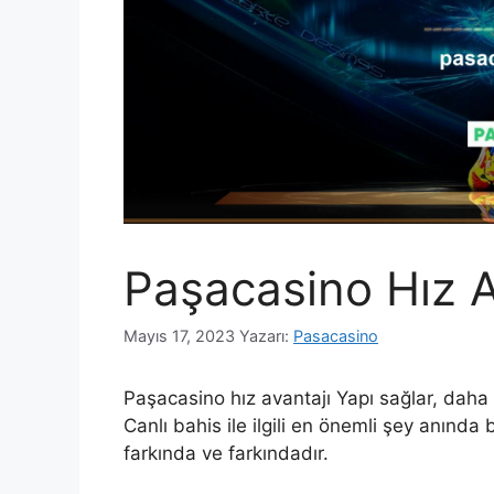
Paşacasino Hız A
Mayıs 17, 2023
Yazarı:
Pasacasino
Paşacasino hız avantajı Yapı sağlar, daha k
Canlı bahis ile ilgili en önemli şey anınd
farkında ve farkındadır.