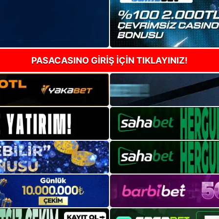
PASACASINO GİRİŞ İÇİN TIKLAYINIZ!