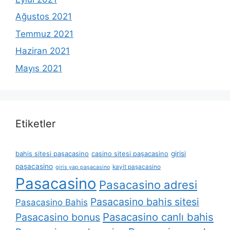
Ağustos 2021
Temmuz 2021
Haziran 2021
Mayıs 2021
Etiketler
bahis sitesi paşacasino
casino sitesi paşacasino
girisi
paşacasino
kayit paşacasino
giris yap paşacasino
Pasacasino
Pasacasino adresi
Pasacasino bahis sitesi
Pasacasino Bahis
Pasacasino canlı bahis
Pasacasino bonus