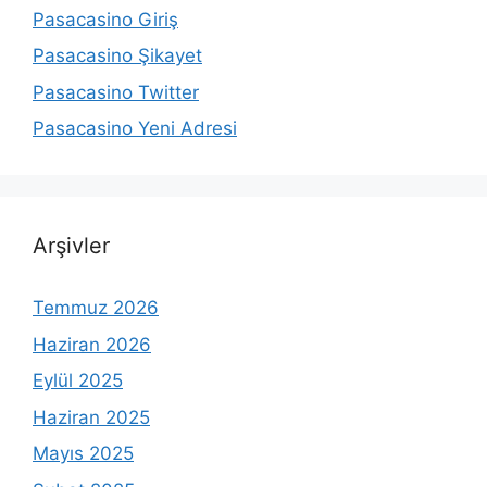
Pasacasino Giriş
Pasacasino Şikayet
Pasacasino Twitter
Pasacasino Yeni Adresi
Arşivler
Temmuz 2026
Haziran 2026
Eylül 2025
Haziran 2025
Mayıs 2025