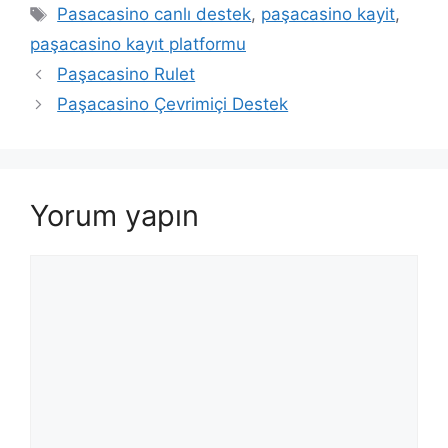
Etiketler
Pasacasino canlı destek
,
paşacasino kayit
,
paşacasino kayıt platformu
Paşacasino Rulet
Paşacasino Çevrimiçi Destek
Yorum yapın
Yorum