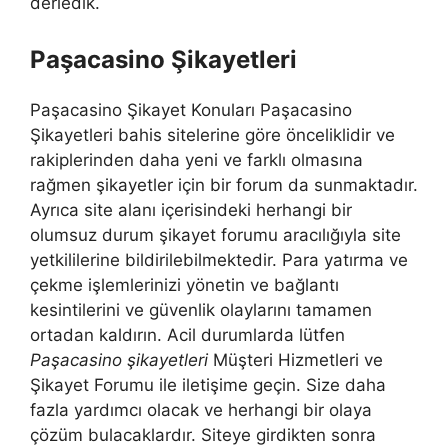
derledik.
Paşacasino Şikayetleri
Paşacasino Şikayet Konuları Paşacasino
Şikayetleri bahis sitelerine göre önceliklidir ve
rakiplerinden daha yeni ve farklı olmasına
rağmen şikayetler için bir forum da sunmaktadır.
Ayrıca site alanı içerisindeki herhangi bir
olumsuz durum şikayet forumu aracılığıyla site
yetkililerine bildirilebilmektedir. Para yatırma ve
çekme işlemlerinizi yönetin ve bağlantı
kesintilerini ve güvenlik olaylarını tamamen
ortadan kaldırın. Acil durumlarda lütfen
Paşacasino şikayetleri
Müşteri Hizmetleri ve
Şikayet Forumu ile iletişime geçin. Size daha
fazla yardımcı olacak ve herhangi bir olaya
çözüm bulacaklardır. Siteye girdikten sonra