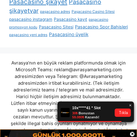
Pasacasino şikayet
Pasacasino
şikayetvar
paşacasino adres
Paşacasino Casino Sitesi
paşacasino instagram
Paşacasino kayıt
paşacasino
Paşacasino Spor Bahisleri
Paşacasino Sitesi
promosyon kodu
Paşacasino üyelik
paşacasino yeni adres
Avrasya'nın en büyük reklam platformunda olmak için
Microsoft Teams:
reklam@avrasyamarketing.com
adresimizden veya Telegram: @Avrasyamarketing
adresimizden irtibat kurabilirsiniz. (Tek iletişim
adreslerimiz teams / telegram ve mail adresimizdir.
Harici hiçbir iletişim adresimiz bulunmamaktadır.
Lütfen itibar etmeyiniz.) Türkiye yasalarına göre 7258
sayılı kanun uyarınca yasa dışı bahis oynamanın
cezaları mevcuttur. Şu an bulunduğunuz site hiç bir
şekilde illegal bahis oyunları oynatmıyor ve oynamaya
aracı olmuyordur.
betigma
|
betcio
|
ciprobet
|
toskabet
×
|
betloto
|
etrabet
|
nerobet
|
black8bet