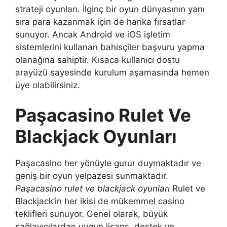
strateji oyunları. İlginç bir oyun dünyasının yanı
sıra para kazanmak için de harika fırsatlar
sunuyor. Ancak Android ve iOS işletim
sistemlerini kullanan bahisçiler başvuru yapma
olanağına sahiptir. Kısaca kullanıcı dostu
arayüzü sayesinde kurulum aşamasında hemen
üye olabilirsiniz.
Paşacasino Rulet Ve
Blackjack Oyunları
Paşacasino her yönüyle gurur duymaktadır ve
geniş bir oyun yelpazesi sunmaktadır.
Paşacasino rulet ve blackjack oyunları
Rulet ve
Blackjack’in her ikisi de mükemmel casino
teklifleri sunuyor. Genel olarak, büyük
sağlayıcılardan uygun lisans, destek ve