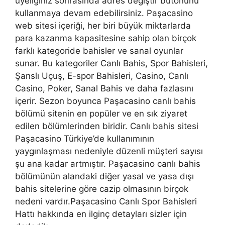
üyeliğiniz sonrasında adres değiştir butonunu
kullanmaya devam edebilirsiniz. Paşacasino
web sitesi içeriği, her biri büyük miktarlarda
para kazanma kapasitesine sahip olan birçok
farklı kategoride bahisler ve sanal oyunlar
sunar. Bu kategoriler Canlı Bahis, Spor Bahisleri,
Şanslı Uçuş, E-spor Bahisleri, Casino, Canlı
Casino, Poker, Sanal Bahis ve daha fazlasını
içerir. Sezon boyunca Paşacasino canlı bahis
bölümü sitenin en popüler ve en sık ziyaret
edilen bölümlerinden biridir. Canlı bahis sitesi
Paşacasino Türkiye’de kullanımının
yaygınlaşması nedeniyle düzenli müşteri sayısı
şu ana kadar artmıştır. Paşacasino canlı bahis
bölümünün alandaki diğer yasal ve yasa dışı
bahis sitelerine göre cazip olmasının birçok
nedeni vardır.Paşacasino Canlı Spor Bahisleri
Hattı hakkında en ilginç detayları sizler için