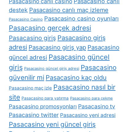
Pasacasino canlı casino
Pasacasino canlı
destek
Pasacasino canlı maç izleme
Pasacasino casino oyunları
Pasacasino Casino
Pasacasino gerçek adresi
Pasacasino giriş
Pasacasino giriş
adresi
Pasacasino giriş yap
Pasacasino
Pasacasino güncel
güncel adresi
giriş
Pasacasino
Pasacasino güncel giriş adresi
güvenilir mi
Pasacasino kaç oldu
Pasacasino nasıl bir
Pasacasino maç izle
site
Pasacasino para yatırma
Pasacasino para çekme
Pasacasino tv
Pasacasino promosyonları
Pasacasino twitter
Pasacasino yeni adresi
Pasacasino yeni güncel giriş