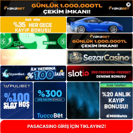
×
PASACASINO GİRİŞ İÇİN TIKLAYINIZ!