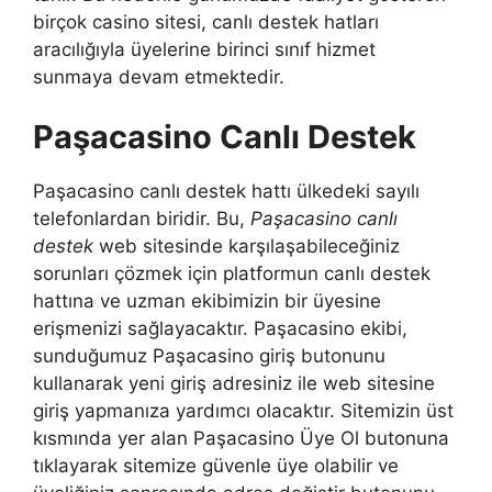
birçok casino sitesi, canlı destek hatları
aracılığıyla üyelerine birinci sınıf hizmet
sunmaya devam etmektedir.
Paşacasino Canlı Destek
Paşacasino canlı destek hattı ülkedeki sayılı
telefonlardan biridir. Bu,
Paşacasino canlı
destek
web sitesinde karşılaşabileceğiniz
sorunları çözmek için platformun canlı destek
hattına ve uzman ekibimizin bir üyesine
erişmenizi sağlayacaktır. Paşacasino ekibi,
sunduğumuz Paşacasino giriş butonunu
kullanarak yeni giriş adresiniz ile web sitesine
giriş yapmanıza yardımcı olacaktır. Sitemizin üst
kısmında yer alan Paşacasino Üye Ol butonuna
tıklayarak sitemize güvenle üye olabilir ve