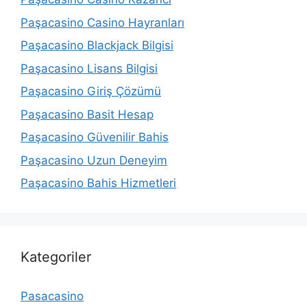
Paşacasino Casino Hayranları
Paşacasino Blackjack Bilgisi
Paşacasino Lisans Bilgisi
Paşacasino Giriş Çözümü
Paşacasino Basit Hesap
Paşacasino Güvenilir Bahis
Paşacasino Uzun Deneyim
Paşacasino Bahis Hizmetleri
Kategoriler
Pasacasino