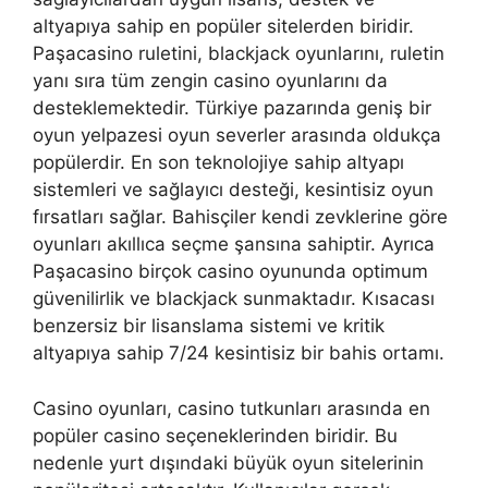
altyapıya sahip en popüler sitelerden biridir.
Paşacasino ruletini, blackjack oyunlarını, ruletin
yanı sıra tüm zengin casino oyunlarını da
desteklemektedir. Türkiye pazarında geniş bir
oyun yelpazesi oyun severler arasında oldukça
popülerdir. En son teknolojiye sahip altyapı
sistemleri ve sağlayıcı desteği, kesintisiz oyun
fırsatları sağlar. Bahisçiler kendi zevklerine göre
oyunları akıllıca seçme şansına sahiptir. Ayrıca
Paşacasino birçok casino oyununda optimum
güvenilirlik ve blackjack sunmaktadır. Kısacası
benzersiz bir lisanslama sistemi ve kritik
altyapıya sahip 7/24 kesintisiz bir bahis ortamı.
Casino oyunları, casino tutkunları arasında en
popüler casino seçeneklerinden biridir. Bu
nedenle yurt dışındaki büyük oyun sitelerinin