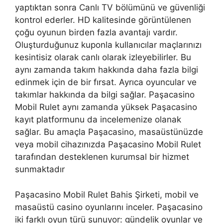
yaptıktan sonra Canlı TV bölümünü ve güvenliği
kontrol ederler. HD kalitesinde görüntülenen
çoğu oyunun birden fazla avantajı vardır.
Oluşturduğunuz kuponla kullanıcılar maçlarınızı
kesintisiz olarak canlı olarak izleyebilirler. Bu
aynı zamanda takım hakkında daha fazla bilgi
edinmek için de bir fırsat. Ayrıca oyuncular ve
takımlar hakkında da bilgi sağlar. Paşacasino
Mobil Rulet aynı zamanda yüksek Paşacasino
kayıt platformunu da incelemenize olanak
sağlar. Bu amaçla Paşacasino, masaüstünüzde
veya mobil cihazınızda Paşacasino Mobil Rulet
tarafından desteklenen kurumsal bir hizmet
sunmaktadır
Paşacasino Mobil Rulet Bahis Şirketi, mobil ve
masaüstü casino oyunlarını inceler. Paşacasino
iki farklı oyun türü sunuyor: gündelik oyunlar ve