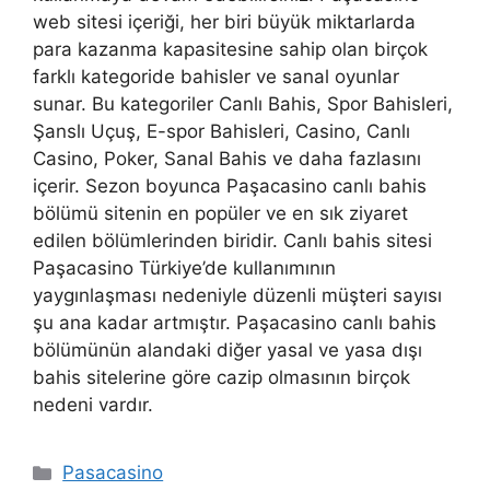
web sitesi içeriği, her biri büyük miktarlarda
para kazanma kapasitesine sahip olan birçok
farklı kategoride bahisler ve sanal oyunlar
sunar. Bu kategoriler Canlı Bahis, Spor Bahisleri,
Şanslı Uçuş, E-spor Bahisleri, Casino, Canlı
Casino, Poker, Sanal Bahis ve daha fazlasını
içerir. Sezon boyunca Paşacasino canlı bahis
bölümü sitenin en popüler ve en sık ziyaret
edilen bölümlerinden biridir. Canlı bahis sitesi
Paşacasino Türkiye’de kullanımının
yaygınlaşması nedeniyle düzenli müşteri sayısı
şu ana kadar artmıştır. Paşacasino canlı bahis
bölümünün alandaki diğer yasal ve yasa dışı
bahis sitelerine göre cazip olmasının birçok
nedeni vardır.
Kategoriler
Pasacasino