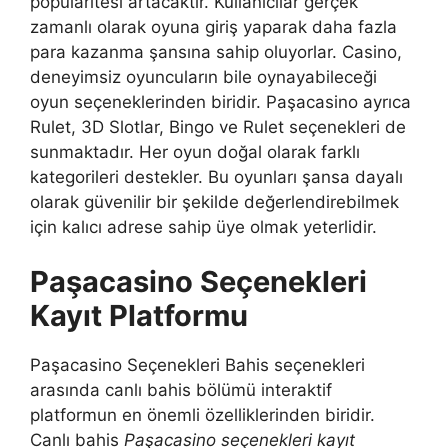
popülaritesi artacaktır. Kullanıcılar gerçek
zamanlı olarak oyuna giriş yaparak daha fazla
para kazanma şansına sahip oluyorlar. Casino,
deneyimsiz oyuncuların bile oynayabileceği
oyun seçeneklerinden biridir. Paşacasino ayrıca
Rulet, 3D Slotlar, Bingo ve Rulet seçenekleri de
sunmaktadır. Her oyun doğal olarak farklı
kategorileri destekler. Bu oyunları şansa dayalı
olarak güvenilir bir şekilde değerlendirebilmek
için kalıcı adrese sahip üye olmak yeterlidir.
Paşacasino Seçenekleri
Kayıt Platformu
Paşacasino Seçenekleri Bahis seçenekleri
arasında canlı bahis bölümü interaktif
platformun en önemli özelliklerinden biridir.
Canlı bahis
Paşacasino seçenekleri kayıt