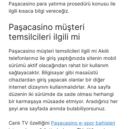
Paşacasino para yatırma prosedürü konusu ile
ilgili kısaca bilgi vereceğiz.
Paşacasino müşteri
temsilcileri ilgili mi
Paşacasino müşteri temsilcileri ilgili mi Akıllı
telefonlarınız ile giriş yaptığınızda sitenin mobil
sürümü aktif olacağından rahat bir kullanım
sağlayacaktır. Bilgisayar gibi masaüstü
cihazlardan giriş yapacak olanlar bir diğer
internet dizaynını kullanmalıdırlar. Ana sayfa
düzenin iki sürümde da sade olması herhangi
bir karmaşaya müsaade etmiyor. Aradığınız her
şeyi ana sayfada anında bulabiliyorsunuz.
Canlı TV özelliğini
Paşacasino e-spor bahisleri