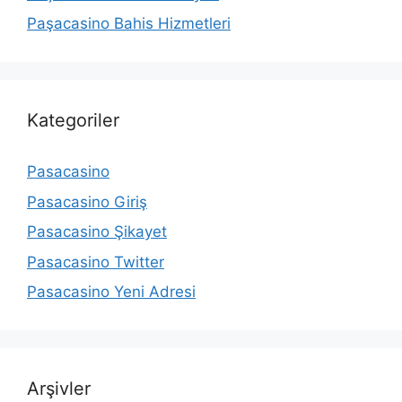
Paşacasino Bahis Hizmetleri
Kategoriler
Pasacasino
Pasacasino Giriş
Pasacasino Şikayet
Pasacasino Twitter
Pasacasino Yeni Adresi
Arşivler