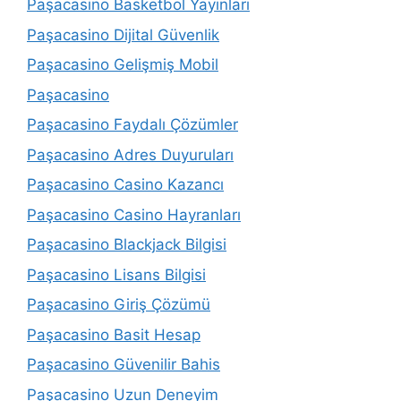
Paşacasino Basketbol Yayınları
Paşacasino Dijital Güvenlik
Paşacasino Gelişmiş Mobil
Paşacasino
Paşacasino Faydalı Çözümler
Paşacasino Adres Duyuruları
Paşacasino Casino Kazancı
Paşacasino Casino Hayranları
Paşacasino Blackjack Bilgisi
Paşacasino Lisans Bilgisi
Paşacasino Giriş Çözümü
Paşacasino Basit Hesap
Paşacasino Güvenilir Bahis
Paşacasino Uzun Deneyim