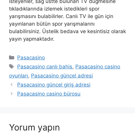
isteyenler, sağ üstte bulunan TV düğmesine
tıkladıklarında izlemek istedikleri spor
yarışmasını bulabilirler. Canlı TV ile gün için
yayınlanan bütün spor yarışmalarını
bulabilirsiniz. Üstelik bedava ve kesintisiz olarak
yayın yapmaktadır.
Kategoriler
Pasacasino
Etiketler
Pasacasino canlı bahis
,
Pasacasino casino
oyunları
,
Pasacasino güncel adresi
Paşacasino güncel giriş adresi
Paşacasino casino bürosu
Yorum yapın