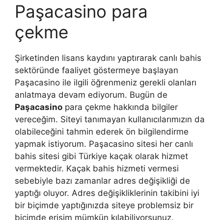
Paşacasino para
çekme
Şirketinden lisans kaydını yaptırarak canlı bahis
sektöründe faaliyet göstermeye başlayan
Paşacasino ile ilgili öğrenmeniz gerekli olanları
anlatmaya devam ediyorum. Bugün de
Paşacasino
para çekme hakkında bilgiler
vereceğim. Siteyi tanımayan kullanıcılarımızın da
olabileceğini tahmin ederek ön bilgilendirme
yapmak istiyorum. Paşacasino sitesi her canlı
bahis sitesi gibi Türkiye kaçak olarak hizmet
vermektedir. Kaçak bahis hizmeti vermesi
sebebiyle bazı zamanlar adres değişikliği de
yaptığı oluyor. Adres değişikliklerinin takibini iyi
bir biçimde yaptığınızda siteye problemsiz bir
biçimde erişim mümkün kılabiliyorsunuz.