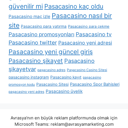
güvenilir mi
Pasacasino kaç oldu
Pasacasino nasıl bir
Pasacasino maç izle
site
Pasacasino para yatırma
Pasacasino para çekme
Pasacasino tv
Pasacasino promosyonları
Pasacasino twitter
Pasacasino yeni adresi
Pasacasino yeni güncel giriş
Pasacasino şikayet
Pasacasino
şikayetvar
paşacasino adres
Paşacasino Casino Sitesi
paşacasino instagram
Paşacasino kayıt
paşacasino
Paşacasino Spor Bahisleri
Paşacasino Sitesi
promosyon kodu
Paşacasino üyelik
paşacasino yeni adres
Avrasya'nın en büyük reklam platformunda olmak için
Microsoft Teams:
reklam@avrasyamarketing.com