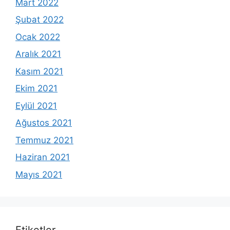
Mart 2022
Şubat 2022
Ocak 2022
Aralık 2021
Kasım 2021
Ekim 2021
Eylül 2021
Ağustos 2021
Temmuz 2021
Haziran 2021
Mayıs 2021
Etiketler