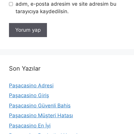
adım, e-posta adresim ve site adresim bu
tarayıcıya kaydedilsin.
Son Yazılar
Paşacasino Adresi
Paşacasino Giriş
Paşacasino Güvenli Bahis
Paşacasino Müşteri Hatası
Paşacasino En İyi