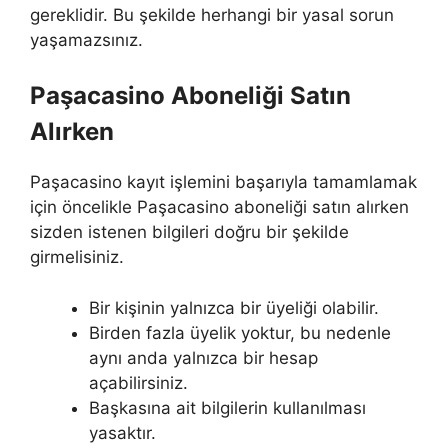
gereklidir. Bu şekilde herhangi bir yasal sorun
yaşamazsınız.
Paşacasino Aboneliği Satın
Alırken
Paşacasino kayıt işlemini başarıyla tamamlamak
için öncelikle Paşacasino aboneliği satın alırken
sizden istenen bilgileri doğru bir şekilde
girmelisiniz.
Bir kişinin yalnızca bir üyeliği olabilir.
Birden fazla üyelik yoktur, bu nedenle
aynı anda yalnızca bir hesap
açabilirsiniz.
Başkasına ait bilgilerin kullanılması
yasaktır.