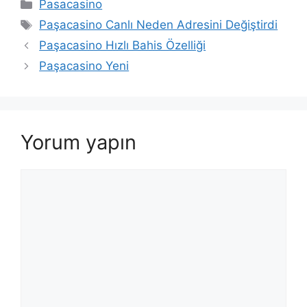
Kategoriler
Pasacasino
Etiketler
Paşacasino Canlı Neden Adresini Değiştirdi
Paşacasino Hızlı Bahis Özelliği
Paşacasino Yeni
Yorum yapın
Yorum