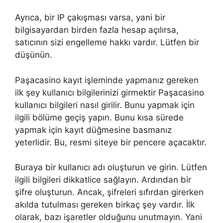
Ayrıca, bir IP çakışması varsa, yani bir
bilgisayardan birden fazla hesap açılırsa,
satıcının sizi engelleme hakkı vardır. Lütfen bir
düşünün.
Paşacasino kayıt işleminde yapmanız gereken
ilk şey kullanıcı bilgilerinizi girmektir Paşacasino
kullanıcı bilgileri nasıl girilir. Bunu yapmak için
ilgili bölüme geçiş yapın. Bunu kısa sürede
yapmak için kayıt düğmesine basmanız
yeterlidir. Bu, resmi siteye bir pencere açacaktır.
Buraya bir kullanıcı adı oluşturun ve girin. Lütfen
ilgili bilgileri dikkatlice sağlayın. Ardından bir
şifre oluşturun. Ancak, şifreleri sıfırdan girerken
akılda tutulması gereken birkaç şey vardır. İlk
olarak, bazı işaretler olduğunu unutmayın. Yani