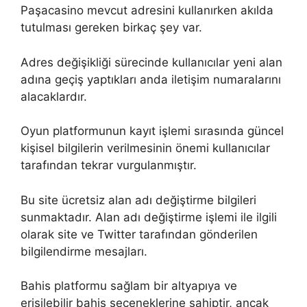
Paşacasino mevcut adresini kullanırken akılda
tutulması gereken birkaç şey var.
Adres değişikliği sürecinde kullanıcılar yeni alan
adına geçiş yaptıkları anda iletişim numaralarını
alacaklardır.
Oyun platformunun kayıt işlemi sırasında güncel
kişisel bilgilerin verilmesinin önemi kullanıcılar
tarafından tekrar vurgulanmıştır.
Bu site ücretsiz alan adı değiştirme bilgileri
sunmaktadır. Alan adı değiştirme işlemi ile ilgili
olarak site ve Twitter tarafından gönderilen
bilgilendirme mesajları.
Bahis platformu sağlam bir altyapıya ve
erişilebilir bahis seçeneklerine sahiptir, ancak