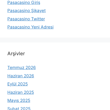
Pasacasino Giriş
Pasacasino Şikayet
Pasacasino Twitter
Pasacasino Yeni Adresi
Arşivler
Temmuz 2026
Haziran 2026
Eylül 2025
Haziran 2025
Mayıs 2025
Şubat 2025