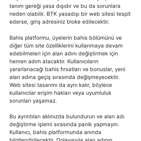
tanım gereği yasa dışıdır ve bu da sorunlara
neden olabilir. BTK yasadışı bir web sitesi tespit
ederse, giriş adresiniz bloke edilecektir.
Bahis platformu, üyelerin bahis bölümünü ve
diğer tüm site özelliklerini kullanmaya devam
edebilmeleri için alan adını değiştirmek için
hemen adım atacaktır. Kullanıcıların
yararlanacağı bahis fırsatları ve bonuslar, yeni
alan adına geçiş sırasında değişmeyecektir.
Web sitesi tasarımı da aynı kalır, böylece
kullanıcılar erişim hakları veya uyumluluk
sorunları yaşamaz.
Bu ayrıntıları aklınızda bulundurun ve alan adı
değiştirme işlemi sırasında panik yapmayın.
Kullanıcı, bahis platformunda anında
bilgilendirilecektir. Dolayısıyla alan adının