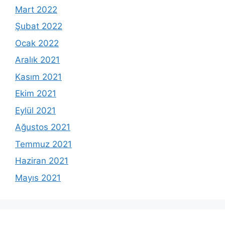
Mart 2022
Şubat 2022
Ocak 2022
Aralık 2021
Kasım 2021
Ekim 2021
Eylül 2021
Ağustos 2021
Temmuz 2021
Haziran 2021
Mayıs 2021