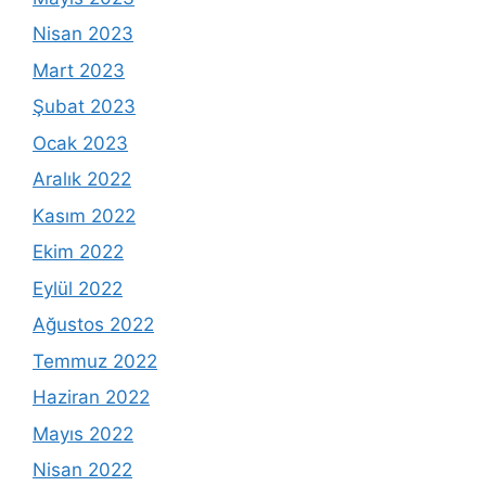
Nisan 2023
Mart 2023
Şubat 2023
Ocak 2023
Aralık 2022
Kasım 2022
Ekim 2022
Eylül 2022
Ağustos 2022
Temmuz 2022
Haziran 2022
Mayıs 2022
Nisan 2022