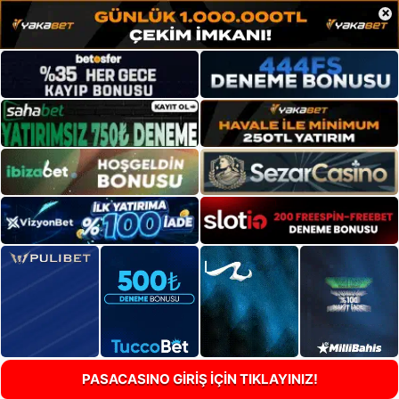
×
PASACASINO GİRİŞ İÇİN TIKLAYINIZ!