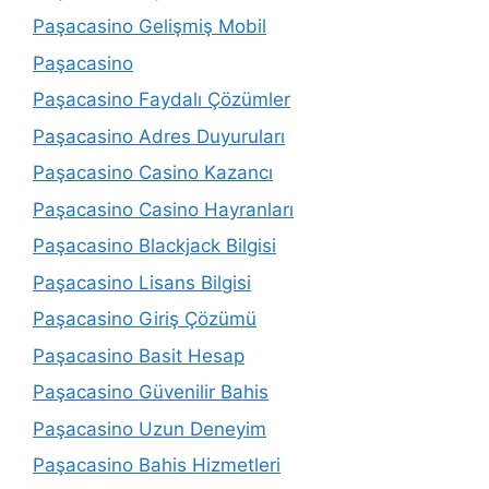
Paşacasino Gelişmiş Mobil
Paşacasino
Paşacasino Faydalı Çözümler
Paşacasino Adres Duyuruları
Paşacasino Casino Kazancı
Paşacasino Casino Hayranları
Paşacasino Blackjack Bilgisi
Paşacasino Lisans Bilgisi
Paşacasino Giriş Çözümü
Paşacasino Basit Hesap
Paşacasino Güvenilir Bahis
Paşacasino Uzun Deneyim
Paşacasino Bahis Hizmetleri