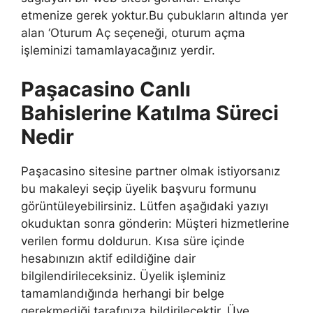
etmenize gerek yoktur.Bu çubukların altında yer
alan ‘Oturum Aç seçeneği, oturum açma
işleminizi tamamlayacağınız yerdir.
Paşacasino Canlı
Bahislerine Katılma Süreci
Nedir
Paşacasino sitesine partner olmak istiyorsanız
bu makaleyi seçip üyelik başvuru formunu
görüntüleyebilirsiniz. Lütfen aşağıdaki yazıyı
okuduktan sonra gönderin: Müşteri hizmetlerine
verilen formu doldurun. Kısa süre içinde
hesabınızın aktif edildiğine dair
bilgilendirileceksiniz. Üyelik işleminiz
tamamlandığında herhangi bir belge
gerekmediği tarafınıza bildirilecektir. Üye