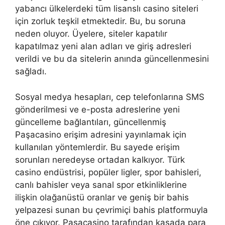
yabancı ülkelerdeki tüm lisanslı casino siteleri
için zorluk teşkil etmektedir. Bu, bu soruna
neden oluyor. Üyelere, siteler kapatılır
kapatılmaz yeni alan adları ve giriş adresleri
verildi ve bu da sitelerin anında güncellenmesini
sağladı.
Sosyal medya hesapları, cep telefonlarına SMS
gönderilmesi ve e-posta adreslerine yeni
güncelleme bağlantıları, güncellenmiş
Paşacasino erişim adresini yayınlamak için
kullanılan yöntemlerdir. Bu sayede erişim
sorunları neredeyse ortadan kalkıyor. Türk
casino endüstrisi, popüler ligler, spor bahisleri,
canlı bahisler veya sanal spor etkinliklerine
ilişkin olağanüstü oranlar ve geniş bir bahis
yelpazesi sunan bu çevrimiçi bahis platformuyla
öne çıkıyor. Paşacasino tarafından kasada para