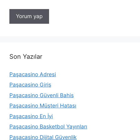
Son Yazılar
Paşacasino Adresi
Paşacasino Giriş
Paşacasino Güvenli Bahis
Paşacasino Müşteri Hatası
Paşacasino En İyi
Paşacasino Basketbol Yayınları
Paşacasino Dijital Güvenlik