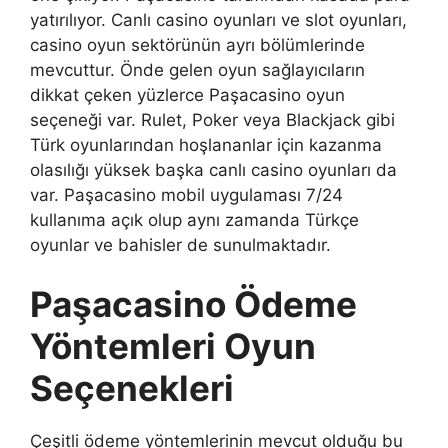
yatırılıyor. Canlı casino oyunları ve slot oyunları,
casino oyun sektörünün ayrı bölümlerinde
mevcuttur. Önde gelen oyun sağlayıcıların
dikkat çeken yüzlerce Paşacasino oyun
seçeneği var. Rulet, Poker veya Blackjack gibi
Türk oyunlarından hoşlananlar için kazanma
olasılığı yüksek başka canlı casino oyunları da
var. Paşacasino mobil uygulaması 7/24
kullanıma açık olup aynı zamanda Türkçe
oyunlar ve bahisler de sunulmaktadır.
Paşacasino Ödeme
Yöntemleri Oyun
Seçenekleri
Çeşitli ödeme yöntemlerinin mevcut olduğu bu