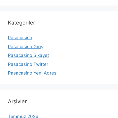
Kategoriler
Pasacasino
Pasacasino Giriş
Pasacasino Şikayet
Pasacasino Twitter
Pasacasino Yeni Adresi
Arşivler
Temmuz 2026