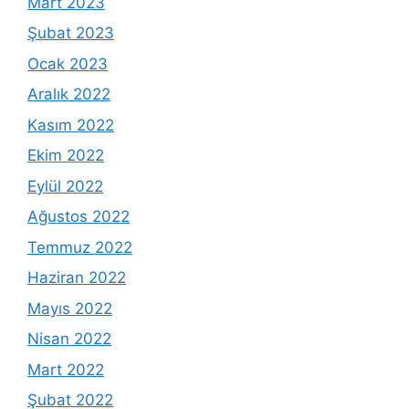
Mart 2023
Şubat 2023
Ocak 2023
Aralık 2022
Kasım 2022
Ekim 2022
Eylül 2022
Ağustos 2022
Temmuz 2022
Haziran 2022
Mayıs 2022
Nisan 2022
Mart 2022
Şubat 2022