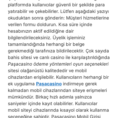
platformda kullanıcılar güvenli bir şekilde para
yatırabilir ve çekebilirler. Lütfen aşağıdaki yazıyı
okuduktan sonra gönderin: Müşteri hizmetlerine
verilen formu doldurun. Kısa süre içinde
hesabınızın aktif edildiğine dair
bilgilendirileceksiniz. Üyelik işleminiz
tamamlandığında herhangi bir belge
gerekmediği tarafınıza bildirilecektir. Çok sayıda
bahis sitesi ve canlı casino ile karşılaştırıldığında
Paşacasino ödeme yöntemleri oyun seçenekleri
sitesi olağanüstü kalitededir ve mobil
cihazlardan erişilebilir. Kullanıcıların herhangi bir
ek uygulama
Paşacasino
indirmeye gerek
kalmadan mobil cihazlarından siteye erişmeleri
mümkündür. Birkaç hızlı adımla yalnızca
saniyeler içinde kayıt olabilirler. Kullanıcılar
mobil siteyi cihazlarında kısayol olarak kullanma
seçeneğine sahiptir. Paşacasino Mobil Girişi