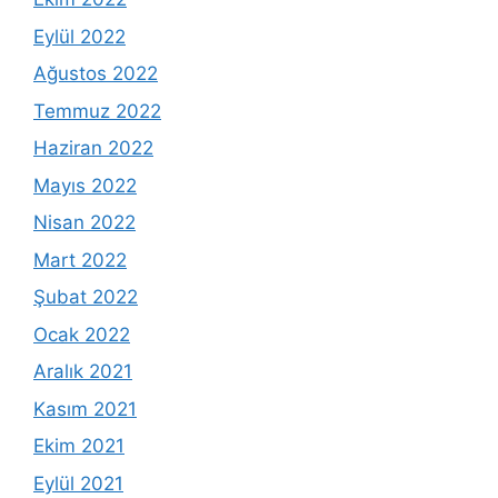
Eylül 2022
Ağustos 2022
Temmuz 2022
Haziran 2022
Mayıs 2022
Nisan 2022
Mart 2022
Şubat 2022
Ocak 2022
Aralık 2021
Kasım 2021
Ekim 2021
Eylül 2021