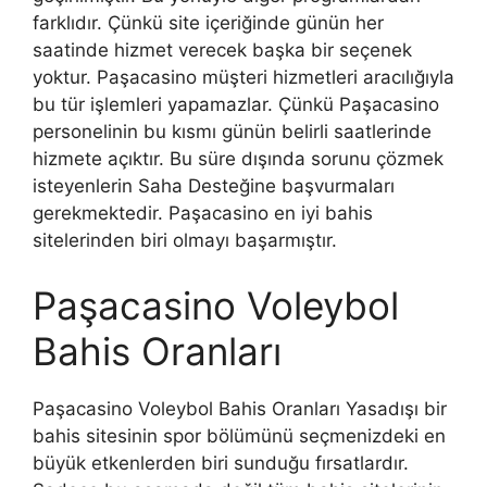
farklıdır. Çünkü site içeriğinde günün her
saatinde hizmet verecek başka bir seçenek
yoktur. Paşacasino müşteri hizmetleri aracılığıyla
bu tür işlemleri yapamazlar. Çünkü Paşacasino
personelinin bu kısmı günün belirli saatlerinde
hizmete açıktır. Bu süre dışında sorunu çözmek
isteyenlerin Saha Desteğine başvurmaları
gerekmektedir. Paşacasino en iyi bahis
sitelerinden biri olmayı başarmıştır.
Paşacasino Voleybol
Bahis Oranları
Paşacasino Voleybol Bahis Oranları Yasadışı bir
bahis sitesinin spor bölümünü seçmenizdeki en
büyük etkenlerden biri sunduğu fırsatlardır.