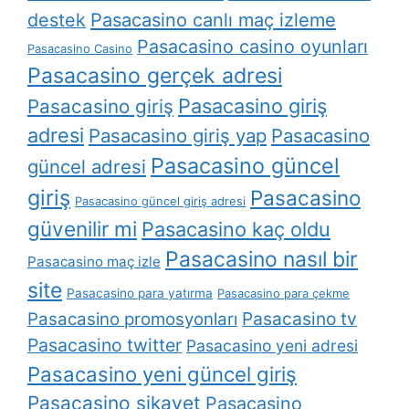
destek
Pasacasino canlı maç izleme
Pasacasino casino oyunları
Pasacasino Casino
Pasacasino gerçek adresi
Pasacasino giriş
Pasacasino giriş
adresi
Pasacasino giriş yap
Pasacasino
Pasacasino güncel
güncel adresi
giriş
Pasacasino
Pasacasino güncel giriş adresi
güvenilir mi
Pasacasino kaç oldu
Pasacasino nasıl bir
Pasacasino maç izle
site
Pasacasino para yatırma
Pasacasino para çekme
Pasacasino tv
Pasacasino promosyonları
Pasacasino twitter
Pasacasino yeni adresi
Pasacasino yeni güncel giriş
Pasacasino şikayet
Pasacasino