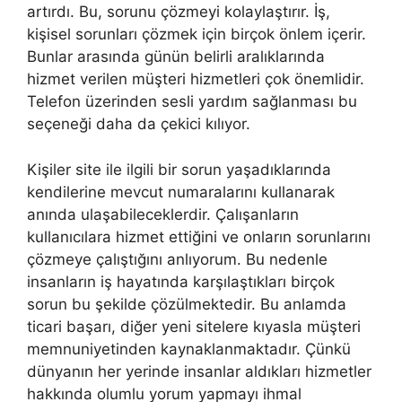
artırdı. Bu, sorunu çözmeyi kolaylaştırır. İş,
kişisel sorunları çözmek için birçok önlem içerir.
Bunlar arasında günün belirli aralıklarında
hizmet verilen müşteri hizmetleri çok önemlidir.
Telefon üzerinden sesli yardım sağlanması bu
seçeneği daha da çekici kılıyor.
Kişiler site ile ilgili bir sorun yaşadıklarında
kendilerine mevcut numaralarını kullanarak
anında ulaşabileceklerdir. Çalışanların
kullanıcılara hizmet ettiğini ve onların sorunlarını
çözmeye çalıştığını anlıyorum. Bu nedenle
insanların iş hayatında karşılaştıkları birçok
sorun bu şekilde çözülmektedir. Bu anlamda
ticari başarı, diğer yeni sitelere kıyasla müşteri
memnuniyetinden kaynaklanmaktadır. Çünkü
dünyanın her yerinde insanlar aldıkları hizmetler
hakkında olumlu yorum yapmayı ihmal