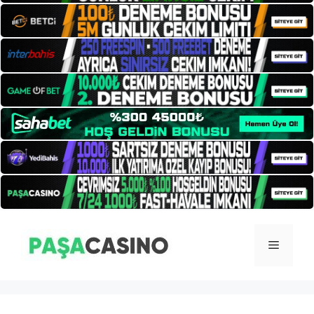
İçeriğe
atla
Menü