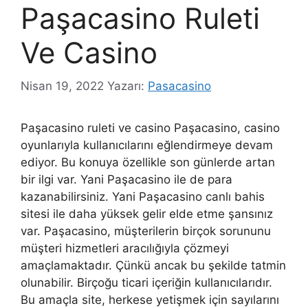
Paşacasino Ruleti
Ve Casino
Nisan 19, 2022
Yazarı:
Pasacasino
Paşacasino ruleti ve casino Paşacasino, casino
oyunlarıyla kullanıcılarını eğlendirmeye devam
ediyor. Bu konuya özellikle son günlerde artan
bir ilgi var. Yani Paşacasino ile de para
kazanabilirsiniz. Yani Paşacasino canlı bahis
sitesi ile daha yüksek gelir elde etme şansınız
var. Paşacasino, müşterilerin birçok sorununu
müşteri hizmetleri aracılığıyla çözmeyi
amaçlamaktadır. Çünkü ancak bu şekilde tatmin
olunabilir. Birçoğu ticari içeriğin kullanıcılarıdır.
Bu amaçla site, herkese yetişmek için sayılarını