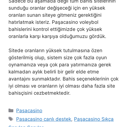
Sadece bu aşamada değil tüm bahis sitelerinin
sunduğu oranlar değişeceği için en yüksek
oranları sunan siteye gitmeniz gerektiğini
hatırlatmak isteriz. Paşacasino voleybol
bahislerini kontrol ettiğimizde çok yüksek
oranlarla karşı karşıya olduğumuzu gördük.
Sitede oranların yüksek tutulmasına özen
gösterilmiş olup, sistem size çok fazla oyun
oynamanıza veya çok para yatırmanıza gerek
kalmadan aylık belirli bir gelir elde etme
avantajını sunmaktadır. Bahis seçeneklerinin çok
iyi olması ve oranların iyi olması daha fazla site
bahisçisini cezbetmektedir.
Kategoriler
Pasacasino
Etiketler
Pasacasino canlı destek
,
Paşacasino Sıkça