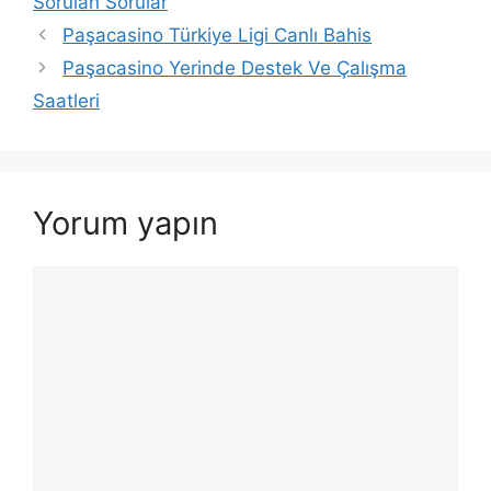
Sorulan Sorular
Paşacasino Türkiye Ligi Canlı Bahis
Paşacasino Yerinde Destek Ve Çalışma
Saatleri
Yorum yapın
Yorum