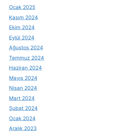
Ocak 2025
Kasım 2024
Ekim 2024
Eylül 2024
Ağustos 2024
Temmuz 2024
Haziran 2024
Mayıs 2024
Nisan 2024
Mart 2024
Şubat 2024
Ocak 2024
Aralık 2023