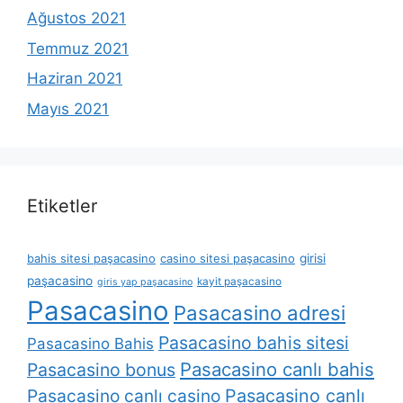
Ağustos 2021
Temmuz 2021
Haziran 2021
Mayıs 2021
Etiketler
bahis sitesi paşacasino
casino sitesi paşacasino
girisi
paşacasino
kayit paşacasino
giris yap paşacasino
Pasacasino
Pasacasino adresi
Pasacasino bahis sitesi
Pasacasino Bahis
Pasacasino canlı bahis
Pasacasino bonus
Pasacasino canlı casino
Pasacasino canlı