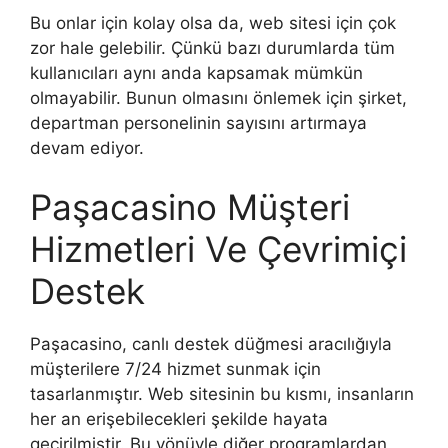
Bu onlar için kolay olsa da, web sitesi için çok
zor hale gelebilir. Çünkü bazı durumlarda tüm
kullanıcıları aynı anda kapsamak mümkün
olmayabilir. Bunun olmasını önlemek için şirket,
departman personelinin sayısını artırmaya
devam ediyor.
Paşacasino Müşteri
Hizmetleri Ve Çevrimiçi
Destek
Paşacasino, canlı destek düğmesi aracılığıyla
müşterilere 7/24 hizmet sunmak için
tasarlanmıştır. Web sitesinin bu kısmı, insanların
her an erişebilecekleri şekilde hayata
geçirilmiştir. Bu yönüyle diğer programlardan