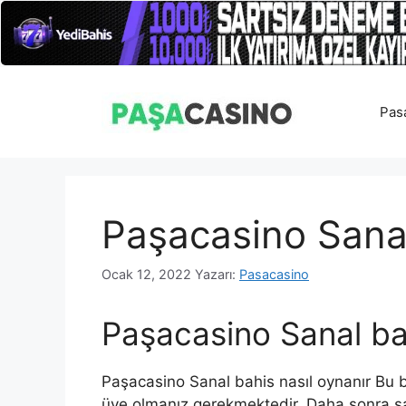
İçeriğe
atla
Pas
Paşacasino Sanal
Ocak 12, 2022
Yazarı:
Pasacasino
Paşacasino Sanal bah
Paşacasino Sanal bahis nasıl oynanır Bu b
üye olmanız gerekmektedir. Daha sonra s