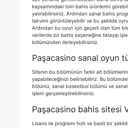
kapsamındaki tüm bahis ürünlerini görebi
yatırabilirsiniz. Ardından sanal bahis pr
takvimi görüntüleyebilir ve bu şekilde oyna
Ardından bu oyun için geçerli olan tüm bil
verilerde bir bahis seçeneğine tıklayıp işl
bölümünden ilerleyebilirsiniz.
Paşacasino sanal oyun tü
Sitenin bu bölümünün farklı alt bölümlerin
yapabileceğinizi belirtebiliriz. Bu bölümd
bölümü, sanal basketbol bölümü ve sanal t
işlem gerçekleştirebilirsiniz.
Paşacasino bahis sitesi V
Lisans ile programı hızlı ve basit bir şekild