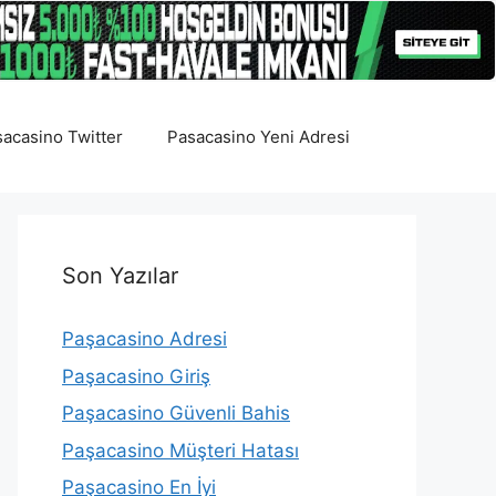
acasino Twitter
Pasacasino Yeni Adresi
Son Yazılar
Paşacasino Adresi
Paşacasino Giriş
Paşacasino Güvenli Bahis
Paşacasino Müşteri Hatası
Paşacasino En İyi