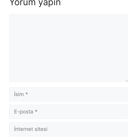
Yorum yapın
Yorum
İsim
E-
posta
İnternet
sitesi