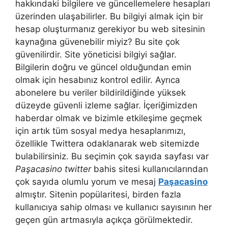
hakkındaki bilgilere ve güncellemelere hesapları
üzerinden ulaşabilirler. Bu bilgiyi almak için bir
hesap oluşturmanız gerekiyor bu web sitesinin
kaynağına güvenebilir miyiz? Bu site çok
güvenilirdir. Site yöneticisi bilgiyi sağlar.
Bilgilerin doğru ve güncel olduğundan emin
olmak için hesabınız kontrol edilir. Ayrıca
abonelere bu veriler bildirildiğinde yüksek
düzeyde güvenli izleme sağlar. İçeriğimizden
haberdar olmak ve bizimle etkileşime geçmek
için artık tüm sosyal medya hesaplarımızı,
özellikle Twittera odaklanarak web sitemizde
bulabilirsiniz. Bu seçimin çok sayıda sayfası var
Paşacasino twitter
bahis sitesi kullanıcılarından
çok sayıda olumlu yorum ve mesaj
Paşacasino
almıştır. Sitenin popülaritesi, birden fazla
kullanıcıya sahip olması ve kullanıcı sayısının her
geçen gün artmasıyla açıkça görülmektedir.