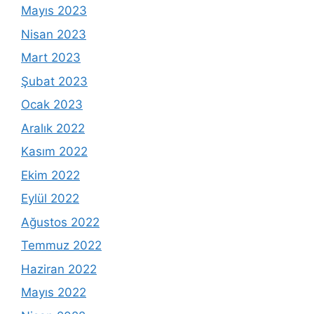
Mayıs 2023
Nisan 2023
Mart 2023
Şubat 2023
Ocak 2023
Aralık 2022
Kasım 2022
Ekim 2022
Eylül 2022
Ağustos 2022
Temmuz 2022
Haziran 2022
Mayıs 2022