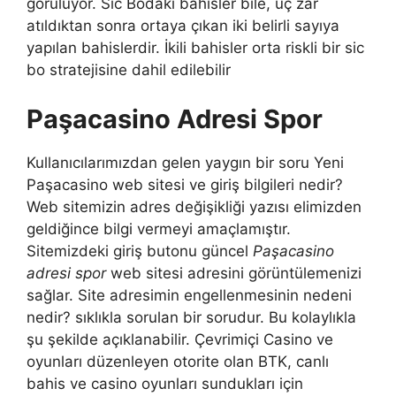
görülüyor. Sic Bodaki bahisler bile, üç zar
atıldıktan sonra ortaya çıkan iki belirli sayıya
yapılan bahislerdir. İkili bahisler orta riskli bir sic
bo stratejisine dahil edilebilir
Paşacasino Adresi Spor
Kullanıcılarımızdan gelen yaygın bir soru Yeni
Paşacasino web sitesi ve giriş bilgileri nedir?
Web sitemizin adres değişikliği yazısı elimizden
geldiğince bilgi vermeyi amaçlamıştır.
Sitemizdeki giriş butonu güncel
Paşacasino
adresi spor
web sitesi adresini görüntülemenizi
sağlar. Site adresimin engellenmesinin nedeni
nedir? sıklıkla sorulan bir sorudur. Bu kolaylıkla
şu şekilde açıklanabilir. Çevrimiçi Casino ve
oyunları düzenleyen otorite olan BTK, canlı
bahis ve casino oyunları sundukları için