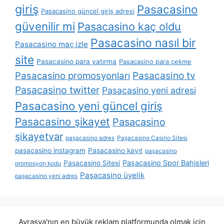
giriş
Pasacasino
Pasacasino güncel giriş adresi
güvenilir mi
Pasacasino kaç oldu
Pasacasino nasıl bir
Pasacasino maç izle
site
Pasacasino para yatırma
Pasacasino para çekme
Pasacasino tv
Pasacasino promosyonları
Pasacasino twitter
Pasacasino yeni adresi
Pasacasino yeni güncel giriş
Pasacasino şikayet
Pasacasino
şikayetvar
paşacasino adres
Paşacasino Casino Sitesi
paşacasino instagram
Paşacasino kayıt
paşacasino
Paşacasino Spor Bahisleri
Paşacasino Sitesi
promosyon kodu
Paşacasino üyelik
paşacasino yeni adres
Avrasya'nın en büyük reklam platformunda olmak için