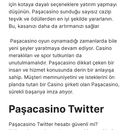
için kotaya dayalı seçeneklere yatırım yapmayı
düşünün. Paşacasino sunduğu sayısız cazip
teşvik ve ödüllerden en iyi şekilde yararlanın.
Bu, kasanızı daha da artırmanızı sağlar
Paşacasino oyun oynamadığı zamanlarda bile
yeni şeyler yaratmaya devam ediyor. Casino
meraklıları ve spor tutkunları da
unutulmamalıdır. Paşacasino dikkat çeken bir
insan ve hizmet konusunda derin bir anlayışa
sahip. Müşteri memnuniyetini ve isteklerini ön
planda tutan bir Casino şirketi olan Paşacasino,
sürekli başarıya imza atıyor.
Paşacasino Twitter
Paşacasino Twitter hesabı güvenli mi?