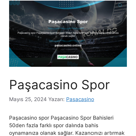
Paşacasino Spor
Mayıs 25, 2024
Yazarı:
Pasacasino
Paşacasino spor Paşacasino Spor Bahisleri
50den fazla farklı spor dalında bahis
oynamanıza olanak sağlar. Kazancınızı artırmak