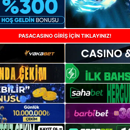
PASACASINO GİRİŞ İÇİN TIKLAYINIZ!