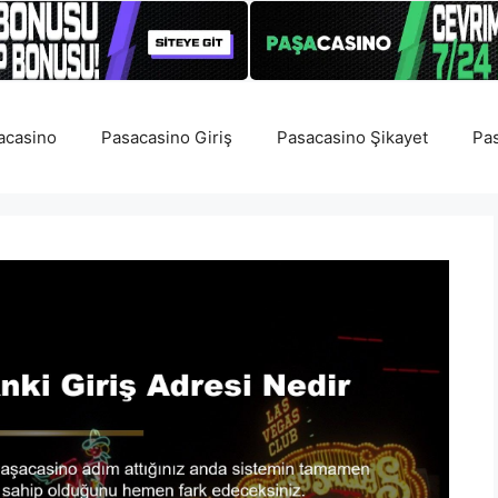
acasino
Pasacasino Giriş
Pasacasino Şikayet
Pas