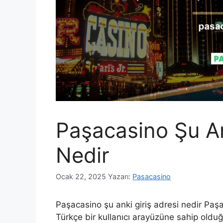
Paşacasino Şu An
Nedir
Ocak 22, 2025
Yazarı:
Pasacasino
Paşacasino şu anki giriş adresi nedir Pa
Türkçe bir kullanıcı arayüzüne sahip oldu