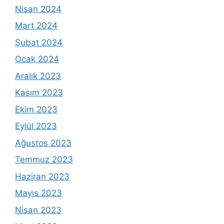
Nisan 2024
Mart 2024
Şubat 2024
Ocak 2024
Aralık 2023
Kasım 2023
Ekim 2023
Eylül 2023
Ağustos 2023
Temmuz 2023
Haziran 2023
Mayıs 2023
Nisan 2023