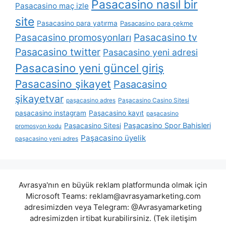
Pasacasino nasıl bir
Pasacasino maç izle
site
Pasacasino para yatırma
Pasacasino para çekme
Pasacasino tv
Pasacasino promosyonları
Pasacasino twitter
Pasacasino yeni adresi
Pasacasino yeni güncel giriş
Pasacasino şikayet
Pasacasino
şikayetvar
paşacasino adres
Paşacasino Casino Sitesi
paşacasino instagram
Paşacasino kayıt
paşacasino
Paşacasino Spor Bahisleri
Paşacasino Sitesi
promosyon kodu
Paşacasino üyelik
paşacasino yeni adres
Avrasya'nın en büyük reklam platformunda olmak için
Microsoft Teams:
reklam@avrasyamarketing.com
adresimizden veya Telegram: @Avrasyamarketing
adresimizden irtibat kurabilirsiniz. (Tek iletişim