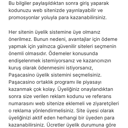
Bu bilgiler paylaşıldıktan sonra giriş yaparak
kodunuzu web sitenizde yayınlayabilir ve
promosyonlar yoluyla para kazanabilirsiniz.
Her sitenin üyelik sistemine üye olmanız
önerilmez. Bunun nedeni, avantajlar için ödeme
yapmak için yalnızca güvenilir siteleri seçmenin
önemli olmasıdır. Ödemeler konusunda
endişelenmek istemiyorsanız ve kazancınızın
kuruş olarak ödenmesini istiyorsanız,
Paşacasino üyelik sistemini seçmelisiniz.
Paşacasino ortaklık programı ile piyasayı
kazanmak çok kolay. Üyeliğiniz onaylandıktan
sonra size verilen reklam kodunu ve referans
numarasını web sitenize eklemeli ve ziyaretçileri
o reklama yönlendirmelisiniz. Site üyesi olarak
üyeliğinizi aktif eden herhangi bir üyeden para
kazanabilirsiniz. Ücretler üyelik durumuna göre