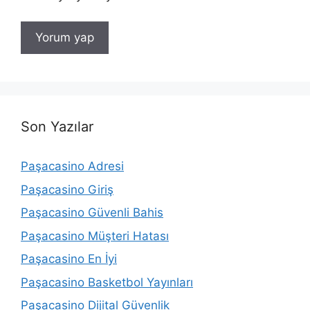
Son Yazılar
Paşacasino Adresi
Paşacasino Giriş
Paşacasino Güvenli Bahis
Paşacasino Müşteri Hatası
Paşacasino En İyi
Paşacasino Basketbol Yayınları
Paşacasino Dijital Güvenlik