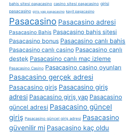
bahis sitesi paşacasino
casino sitesi paşacasino
girisi
paşacasino
kayit paşacasino
giris yap paşacasino
Pasacasino
Pasacasino adresi
Pasacasino bahis sitesi
Pasacasino Bahis
Pasacasino canlı bahis
Pasacasino bonus
Pasacasino canlı casino
Pasacasino canlı
destek
Pasacasino canlı maç izleme
Pasacasino casino oyunları
Pasacasino Casino
Pasacasino gerçek adresi
Pasacasino giriş
Pasacasino giriş
adresi
Pasacasino giriş yap
Pasacasino
Pasacasino güncel
güncel adresi
giriş
Pasacasino
Pasacasino güncel giriş adresi
güvenilir mi
Pasacasino kaç oldu