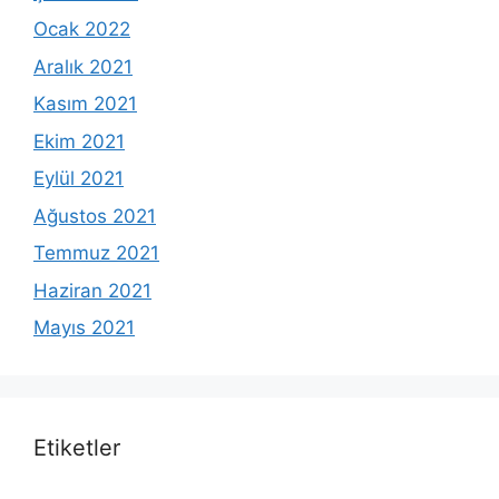
Ocak 2022
Aralık 2021
Kasım 2021
Ekim 2021
Eylül 2021
Ağustos 2021
Temmuz 2021
Haziran 2021
Mayıs 2021
Etiketler