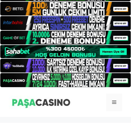
İçeriğe
atla
Menü