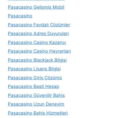
Paşacasino Gelişmiş Mobil
Paşacasino
Paşacasino Faydalı Çözümler
Paşacasino Adres Duyuruları
Paşacasino Casino Kazancı
Paşacasino Casino Hayranları
Paşacasino Blackjack Bilgisi
Paşacasino Lisans Bilgisi
Paşacasino Giriş Çözümü
Paşacasino Basit Hesap
Paşacasino Güvenilir Bahis
Paşacasino Uzun Deneyim
Paşacasino Bahis Hizmetleri