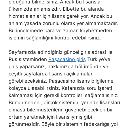
olduğunu bilmelisiniz. Ancak bu lisanslar
ülkemizde anlamsızdır. Elbette bu alanda
hizmet alanlar için lisans gerekiyor. Ancak bu
anlam yasada zorunlu olarak yer almamaktadır.
Bu incelemede para ve zaman kaybetmeden
işlemin sağlamlığını kontrol edebilirsiniz.
Sayfamızda edindiğiniz güncel giriş adresi ile
Rus sisteminden
Paşacasino giriş
Türkiye’ye
giriş yaparsanız, hakkımızda bölümünde ve
çeşitli sayfalarda lisanslı açıklamaları
görebileceksiniz. Paşacasino lisans bilgilerine
kolayca ulaşabilirsiniz. Kafanızda soru işareti
kalmaması için gerekli kontrolleri sağlamalısınız.
Bunun nedeni, birçok sistemin, yerinde lisansları
olmasa bile müşterilerin güvenebilecekleri bir
ortam yaratmak için lisanslıymış gibi
görünmesidir. Böyle bir sistemin fedakarlığa yol