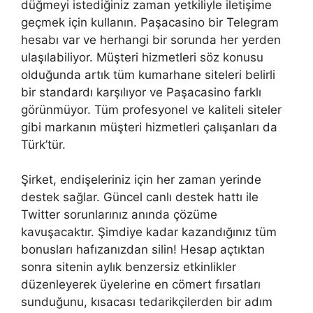
düğmeyi istediğiniz zaman yetkiliyle iletişime
geçmek için kullanın. Paşacasino bir Telegram
hesabı var ve herhangi bir sorunda her yerden
ulaşılabiliyor. Müşteri hizmetleri söz konusu
olduğunda artık tüm kumarhane siteleri belirli
bir standardı karşılıyor ve Paşacasino farklı
görünmüyor. Tüm profesyonel ve kaliteli siteler
gibi markanın müşteri hizmetleri çalışanları da
Türk’tür.
Şirket, endişeleriniz için her zaman yerinde
destek sağlar. Güncel canlı destek hattı ile
Twitter sorunlarınız anında çözüme
kavuşacaktır. Şimdiye kadar kazandığınız tüm
bonusları hafızanızdan silin! Hesap açtıktan
sonra sitenin aylık benzersiz etkinlikler
düzenleyerek üyelerine en cömert fırsatları
sunduğunu, kısacası tedarikçilerden bir adım