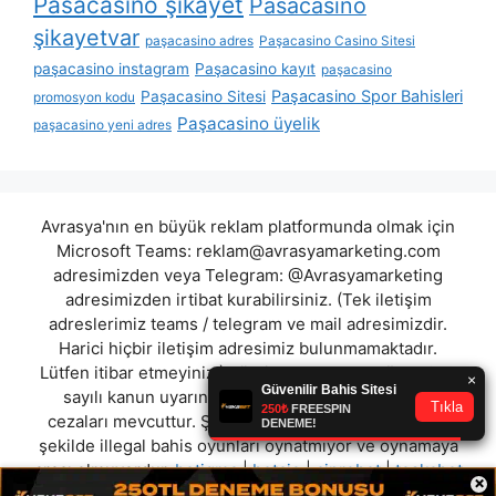
Pasacasino şikayet
Pasacasino
şikayetvar
paşacasino adres
Paşacasino Casino Sitesi
paşacasino instagram
Paşacasino kayıt
paşacasino
Paşacasino Spor Bahisleri
Paşacasino Sitesi
promosyon kodu
Paşacasino üyelik
paşacasino yeni adres
Avrasya'nın en büyük reklam platformunda olmak için
Microsoft Teams:
reklam@avrasyamarketing.com
adresimizden veya Telegram: @Avrasyamarketing
adresimizden irtibat kurabilirsiniz. (Tek iletişim
adreslerimiz teams / telegram ve mail adresimizdir.
Harici hiçbir iletişim adresimiz bulunmamaktadır.
Lütfen itibar etmeyiniz.) Türkiye yasalarına göre 7258
sayılı kanun uyarınca yasa dışı bahis oynamanın
cezaları mevcuttur. Şu an bulunduğunuz site hiç bir
şekilde illegal bahis oyunları oynatmıyor ve oynamaya
aracı olmuyordur.
betigma
|
betcio
|
ciprobet
|
toskabet
×
|
betloto
|
etrabet
|
nerobet
|
black8bet