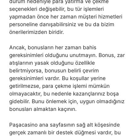
durum nedeniyle para yatırma ve çekme
seçenekleri değişebilir, bu tür işlemleri
yapmadan önce her zaman müşteri hizmetleri
personeline danışabilirsiniz ve bu da bizim
önerilerimizden biridir.
Ancak, bonusların her zaman bahis
gereksinimleri olduğunu unutmayın. Bonus, zar
atışlarının yasak olduğunu özellikle
belirtmiyorsa, bonusun belirli çevrim
gereksinimleri vardır. Bu koşullar yerine
getirilmezse, para çekme işlemi mümkün
olmayacaktır, bu nedenle kazançlarınız boşa
gidebilir. Bunu önlemek için, uygun olmadığınız
bonusları almaktan kaçının.
Paşacasino ana sayfasının sağ alt köşesinde
gerçek zamanlı bir destek düğmesi vardır, bu