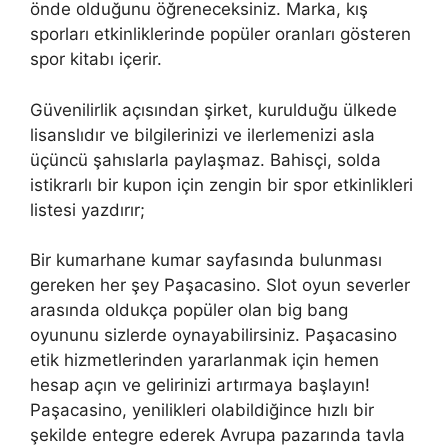
önde olduğunu öğreneceksiniz. Marka, kış
sporları etkinliklerinde popüler oranları gösteren
spor kitabı içerir.
Güvenilirlik açısından şirket, kurulduğu ülkede
lisanslıdır ve bilgilerinizi ve ilerlemenizi asla
üçüncü şahıslarla paylaşmaz. Bahisçi, solda
istikrarlı bir kupon için zengin bir spor etkinlikleri
listesi yazdırır;
Bir kumarhane kumar sayfasında bulunması
gereken her şey Paşacasino. Slot oyun severler
arasında oldukça popüler olan big bang
oyununu sizlerde oynayabilirsiniz. Paşacasino
etik hizmetlerinden yararlanmak için hemen
hesap açın ve gelirinizi artırmaya başlayın!
Paşacasino, yenilikleri olabildiğince hızlı bir
şekilde entegre ederek Avrupa pazarında tavla