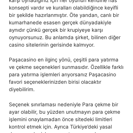
karşı oynadığınız için her oyunun kendine has
konsepti vardır ve kuralları olabildiğince keyifli
bir şekilde hazırlanmıştır. Öte yandan, canlı bir
kumarhanede esasen gerçek dünyadakiyle
aynıdır çünkü gerçek bir krupiyeye karşı
oynuyorsunuz. Bu anlamda şirket, bilinen diğer
casino sitelerinin gerisinde kalmıyor.
Paşacasino en ilginç yönü, çeşitli para yatırma
ve çekme seçenekleri sunmasıdır. Özellikle farklı
para yatırma işlemleri arıyorsanız Paşacasino
favori seçeneklerinizden birisi olacaktır
diyebilirim.
Seçenek sınırlaması nedeniyle Para çekme bir
ayar olabilir, bu yüzden unutmayın para çekme
işlemini onaylamadan önce sitedeki limitleri
kontrol etmek için. Ayrıca Türkiye’deki yasal