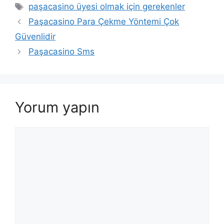
Etiketler
paşacasino üyesi olmak için gerekenler
Paşacasino Para Çekme Yöntemi Çok
Güvenlidir
Paşacasino Sms
Yorum yapın
Yorum