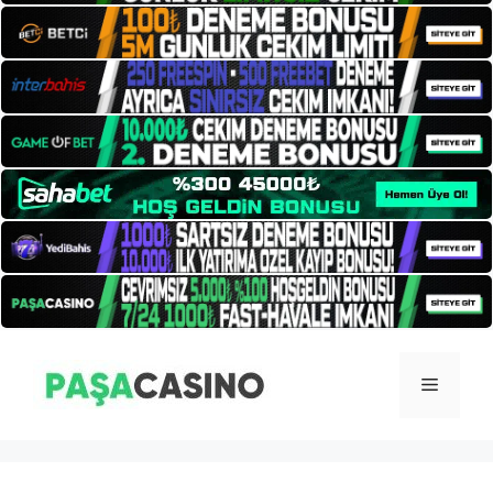
İçeriğe
atla
Menü