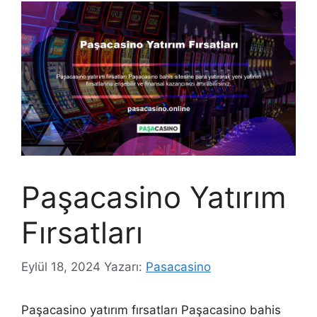
Paşacasino Yatırım
Fırsatları
Eylül 18, 2024
Yazarı:
Pasacasino
Paşacasino yatırım fırsatları Paşacasino bahis