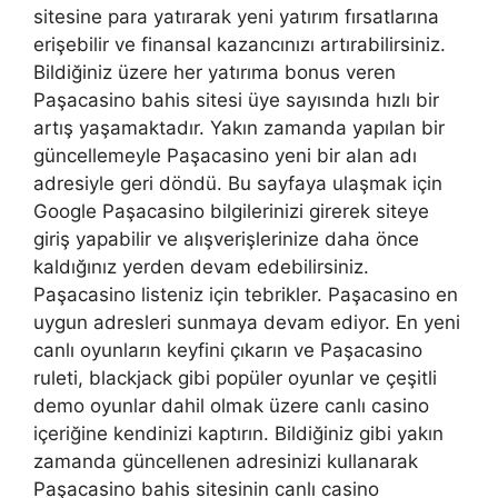
sitesine para yatırarak yeni yatırım fırsatlarına
erişebilir ve finansal kazancınızı artırabilirsiniz.
Bildiğiniz üzere her yatırıma bonus veren
Paşacasino bahis sitesi üye sayısında hızlı bir
artış yaşamaktadır. Yakın zamanda yapılan bir
güncellemeyle Paşacasino yeni bir alan adı
adresiyle geri döndü. Bu sayfaya ulaşmak için
Google Paşacasino bilgilerinizi girerek siteye
giriş yapabilir ve alışverişlerinize daha önce
kaldığınız yerden devam edebilirsiniz.
Paşacasino listeniz için tebrikler. Paşacasino en
uygun adresleri sunmaya devam ediyor. En yeni
canlı oyunların keyfini çıkarın ve Paşacasino
ruleti, blackjack gibi popüler oyunlar ve çeşitli
demo oyunlar dahil olmak üzere canlı casino
içeriğine kendinizi kaptırın. Bildiğiniz gibi yakın
zamanda güncellenen adresinizi kullanarak
Paşacasino bahis sitesinin canlı casino