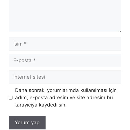
İsim
E-
posta
İnternet
sitesi
Daha sonraki yorumlarımda kullanılması için
adım, e-posta adresim ve site adresim bu
tarayıcıya kaydedilsin.