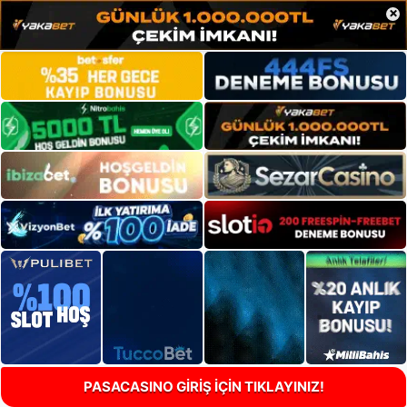
×
PASACASINO GİRİŞ İÇİN TIKLAYINIZ!