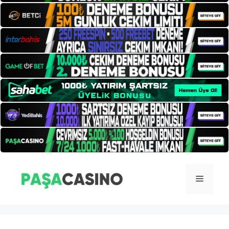
İçeriğe
atla
Menü