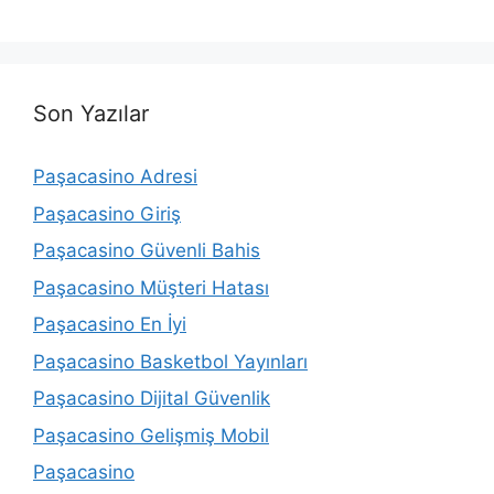
Son Yazılar
Paşacasino Adresi
Paşacasino Giriş
Paşacasino Güvenli Bahis
Paşacasino Müşteri Hatası
Paşacasino En İyi
Paşacasino Basketbol Yayınları
Paşacasino Dijital Güvenlik
Paşacasino Gelişmiş Mobil
Paşacasino