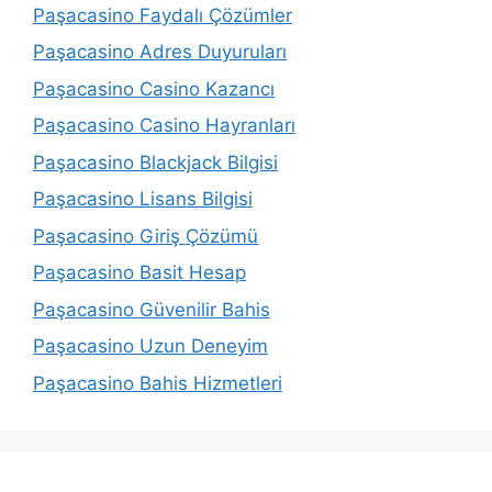
Paşacasino Faydalı Çözümler
Paşacasino Adres Duyuruları
Paşacasino Casino Kazancı
Paşacasino Casino Hayranları
Paşacasino Blackjack Bilgisi
Paşacasino Lisans Bilgisi
Paşacasino Giriş Çözümü
Paşacasino Basit Hesap
Paşacasino Güvenilir Bahis
Paşacasino Uzun Deneyim
Paşacasino Bahis Hizmetleri