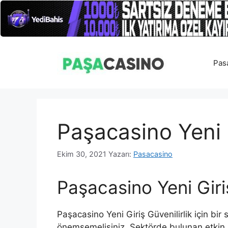
İçeriğe
atla
Pas
Paşacasino Yeni 
Ekim 30, 2021
Yazarı:
Pasacasino
Paşacasino Yeni Giri
Paşacasino Yeni Giriş Güvenilirlik için bir 
önemsemelisiniz. Sektörde bulunan etkin, g