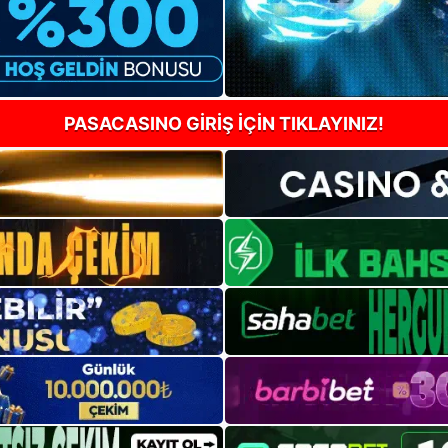
PASACASINO GİRİŞ İÇİN TIKLAYINIZ!