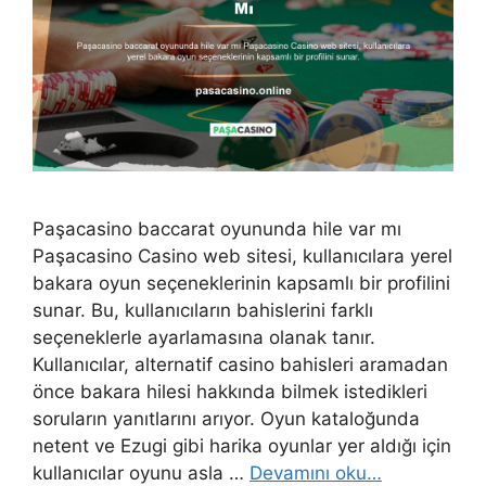
Paşacasino baccarat oyununda hile var mı
Paşacasino Casino web sitesi, kullanıcılara yerel
bakara oyun seçeneklerinin kapsamlı bir profilini
sunar. Bu, kullanıcıların bahislerini farklı
seçeneklerle ayarlamasına olanak tanır.
Kullanıcılar, alternatif casino bahisleri aramadan
önce bakara hilesi hakkında bilmek istedikleri
soruların yanıtlarını arıyor. Oyun kataloğunda
netent ve Ezugi gibi harika oyunlar yer aldığı için
kullanıcılar oyunu asla …
Devamını oku…