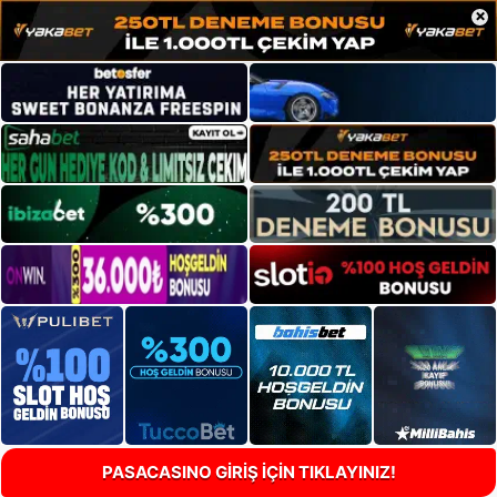
×
PASACASINO GİRİŞ İÇİN TIKLAYINIZ!