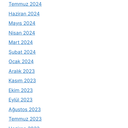
Temmuz 2024
Haziran 2024
Mayıs 2024
Nisan 2024
Mart 2024
Şubat 2024
Ocak 2024
Aralık 2023
Kasım 2023
Ekim 2023
Eylül 2023
Ağustos 2023
Temmuz 2023