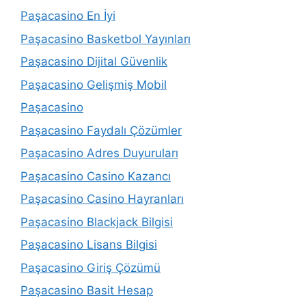
Paşacasino En İyi
Paşacasino Basketbol Yayınları
Paşacasino Dijital Güvenlik
Paşacasino Gelişmiş Mobil
Paşacasino
Paşacasino Faydalı Çözümler
Paşacasino Adres Duyuruları
Paşacasino Casino Kazancı
Paşacasino Casino Hayranları
Paşacasino Blackjack Bilgisi
Paşacasino Lisans Bilgisi
Paşacasino Giriş Çözümü
Paşacasino Basit Hesap