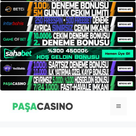
İçeriğe
atla
Menü