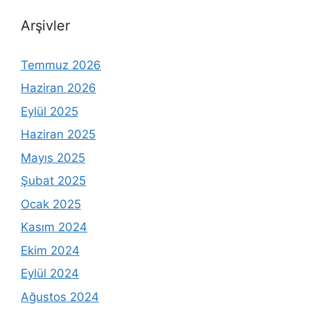
Arşivler
Temmuz 2026
Haziran 2026
Eylül 2025
Haziran 2025
Mayıs 2025
Şubat 2025
Ocak 2025
Kasım 2024
Ekim 2024
Eylül 2024
Ağustos 2024