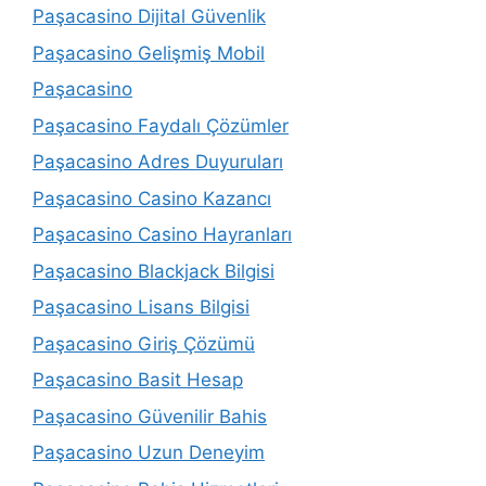
Paşacasino Dijital Güvenlik
Paşacasino Gelişmiş Mobil
Paşacasino
Paşacasino Faydalı Çözümler
Paşacasino Adres Duyuruları
Paşacasino Casino Kazancı
Paşacasino Casino Hayranları
Paşacasino Blackjack Bilgisi
Paşacasino Lisans Bilgisi
Paşacasino Giriş Çözümü
Paşacasino Basit Hesap
Paşacasino Güvenilir Bahis
Paşacasino Uzun Deneyim