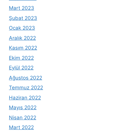
Mart 2023
Şubat 2023
Ocak 2023
Aralık 2022
Kasım 2022
Ekim 2022
Eylül 2022
Ağustos 2022
Temmuz 2022
Haziran 2022
Mayıs 2022
Nisan 2022
Mart 2022