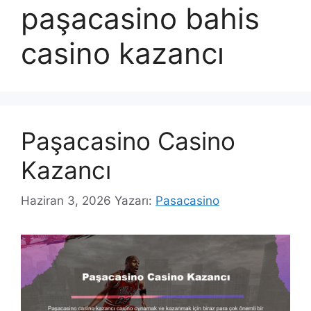
paşacasino bahis
casino kazancı
Paşacasino Casino
Kazancı
Haziran 3, 2026
Yazarı:
Pasacasino