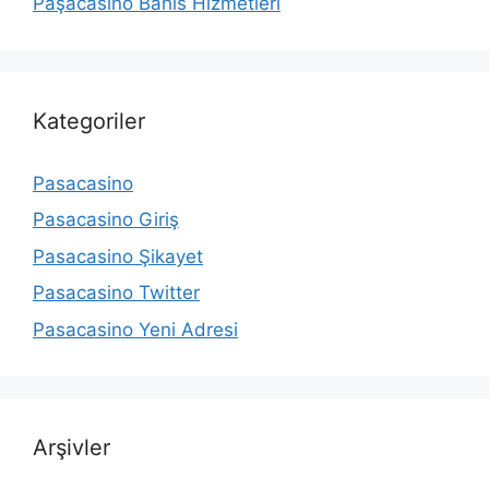
Paşacasino Bahis Hizmetleri
Kategoriler
Pasacasino
Pasacasino Giriş
Pasacasino Şikayet
Pasacasino Twitter
Pasacasino Yeni Adresi
Arşivler