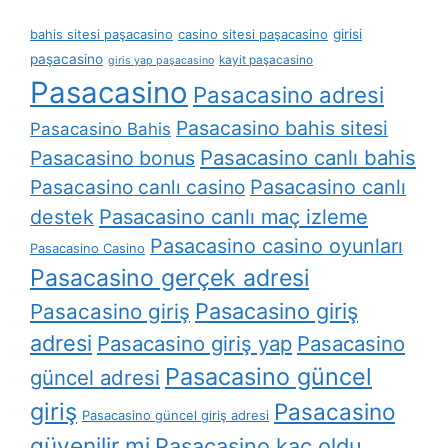
bahis sitesi paşacasino
casino sitesi paşacasino
girisi
paşacasino
kayit paşacasino
giris yap paşacasino
Pasacasino
Pasacasino adresi
Pasacasino bahis sitesi
Pasacasino Bahis
Pasacasino canlı bahis
Pasacasino bonus
Pasacasino canlı casino
Pasacasino canlı
destek
Pasacasino canlı maç izleme
Pasacasino casino oyunları
Pasacasino Casino
Pasacasino gerçek adresi
Pasacasino giriş
Pasacasino giriş
adresi
Pasacasino giriş yap
Pasacasino
Pasacasino güncel
güncel adresi
giriş
Pasacasino
Pasacasino güncel giriş adresi
güvenilir mi
Pasacasino kaç oldu