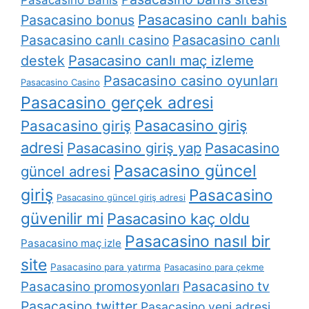
Pasacasino Bahis
Pasacasino canlı bahis
Pasacasino bonus
Pasacasino canlı casino
Pasacasino canlı
destek
Pasacasino canlı maç izleme
Pasacasino casino oyunları
Pasacasino Casino
Pasacasino gerçek adresi
Pasacasino giriş
Pasacasino giriş
adresi
Pasacasino giriş yap
Pasacasino
Pasacasino güncel
güncel adresi
giriş
Pasacasino
Pasacasino güncel giriş adresi
güvenilir mi
Pasacasino kaç oldu
Pasacasino nasıl bir
Pasacasino maç izle
site
Pasacasino para yatırma
Pasacasino para çekme
Pasacasino tv
Pasacasino promosyonları
Pasacasino twitter
Pasacasino yeni adresi