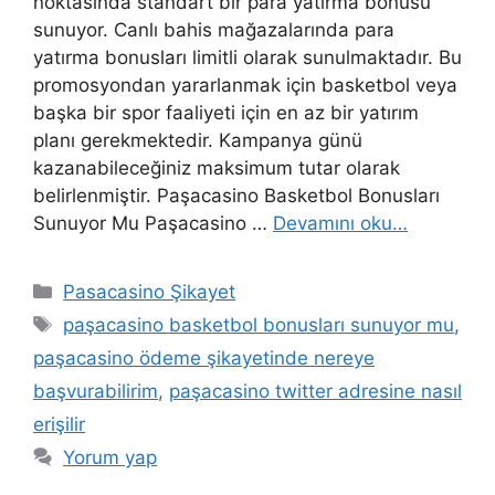
noktasında standart bir para yatırma bonusu
sunuyor. Canlı bahis mağazalarında para
yatırma bonusları limitli olarak sunulmaktadır. Bu
promosyondan yararlanmak için basketbol veya
başka bir spor faaliyeti için en az bir yatırım
planı gerekmektedir. Kampanya günü
kazanabileceğiniz maksimum tutar olarak
belirlenmiştir. Paşacasino Basketbol Bonusları
Sunuyor Mu Paşacasino …
Devamını oku…
Kategoriler
Pasacasino Şikayet
Etiketler
paşacasino basketbol bonusları sunuyor mu
,
paşacasino ödeme şikayetinde nereye
başvurabilirim
,
paşacasino twitter adresine nasıl
erişilir
Yorum yap