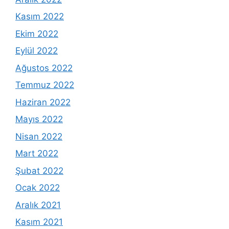
Kasım 2022
Ekim 2022
Eylül 2022
Ağustos 2022
Temmuz 2022
Haziran 2022
Mayıs 2022
Nisan 2022
Mart 2022
Şubat 2022
Ocak 2022
Aralık 2021
Kasım 2021