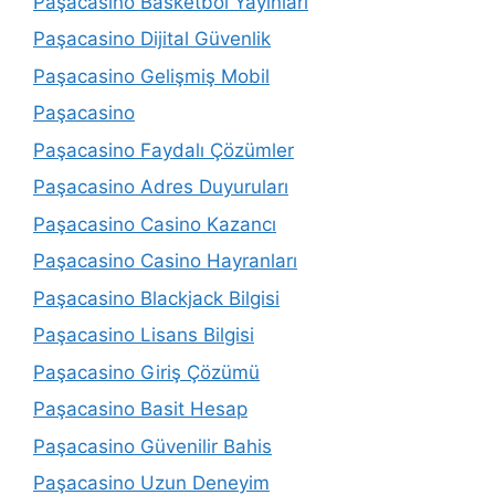
Paşacasino Basketbol Yayınları
Paşacasino Dijital Güvenlik
Paşacasino Gelişmiş Mobil
Paşacasino
Paşacasino Faydalı Çözümler
Paşacasino Adres Duyuruları
Paşacasino Casino Kazancı
Paşacasino Casino Hayranları
Paşacasino Blackjack Bilgisi
Paşacasino Lisans Bilgisi
Paşacasino Giriş Çözümü
Paşacasino Basit Hesap
Paşacasino Güvenilir Bahis
Paşacasino Uzun Deneyim