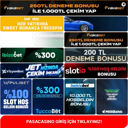
×
PASACASINO GİRİŞ İÇİN TIKLAYINIZ!