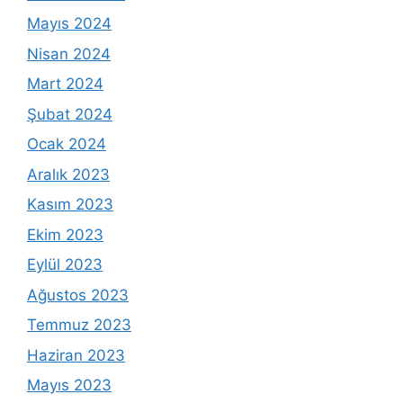
Mayıs 2024
Nisan 2024
Mart 2024
Şubat 2024
Ocak 2024
Aralık 2023
Kasım 2023
Ekim 2023
Eylül 2023
Ağustos 2023
Temmuz 2023
Haziran 2023
Mayıs 2023