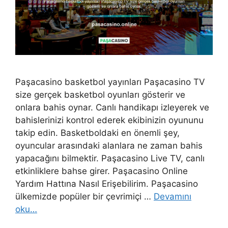
Paşacasino basketbol yayınları Paşacasino TV
size gerçek basketbol oyunları gösterir ve
onlara bahis oynar. Canlı handikapı izleyerek ve
bahislerinizi kontrol ederek ekibinizin oyununu
takip edin. Basketboldaki en önemli şey,
oyuncular arasındaki alanlara ne zaman bahis
yapacağını bilmektir. Paşacasino Live TV, canlı
etkinliklere bahse girer. Paşacasino Online
Yardım Hattına Nasıl Erişebilirim. Paşacasino
ülkemizde popüler bir çevrimiçi …
Devamını
oku…