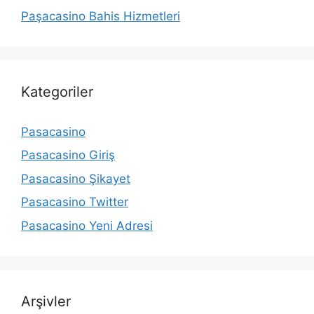
Paşacasino Bahis Hizmetleri
Kategoriler
Pasacasino
Pasacasino Giriş
Pasacasino Şikayet
Pasacasino Twitter
Pasacasino Yeni Adresi
Arşivler