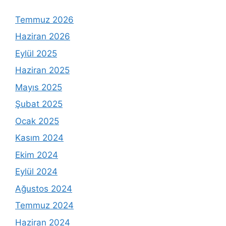
Temmuz 2026
Haziran 2026
Eylül 2025
Haziran 2025
Mayıs 2025
Şubat 2025
Ocak 2025
Kasım 2024
Ekim 2024
Eylül 2024
Ağustos 2024
Temmuz 2024
Haziran 2024