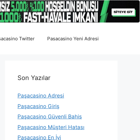
acasino Twitter
Pasacasino Yeni Adresi
Son Yazılar
Paşacasino Adresi
Paşacasino Giriş
Paşacasino Güvenli Bahis
Paşacasino Müşteri Hatası
Paşacasino En İyi