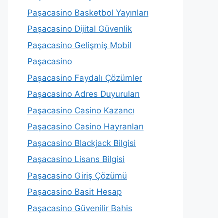
Paşacasino Basketbol Yayınları
Paşacasino Dijital Güvenlik
Paşacasino Gelişmiş Mobil
Paşacasino
Paşacasino Faydalı Çözümler
Paşacasino Adres Duyuruları
Paşacasino Casino Kazancı
Paşacasino Casino Hayranları
Paşacasino Blackjack Bilgisi
Paşacasino Lisans Bilgisi
Paşacasino Giriş Çözümü
Paşacasino Basit Hesap
Paşacasino Güvenilir Bahis