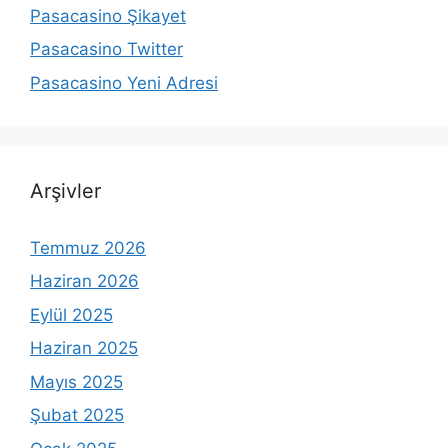
Pasacasino Şikayet
Pasacasino Twitter
Pasacasino Yeni Adresi
Arşivler
Temmuz 2026
Haziran 2026
Eylül 2025
Haziran 2025
Mayıs 2025
Şubat 2025