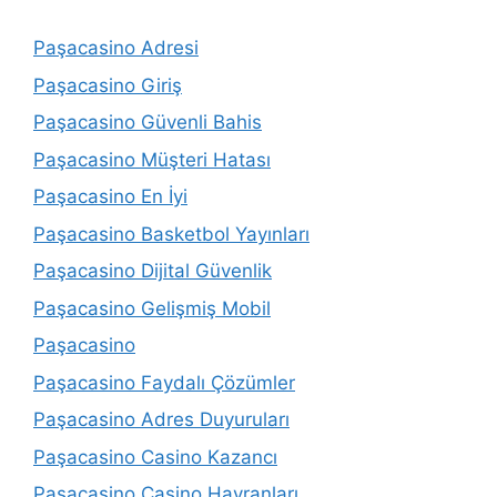
Paşacasino Adresi
Paşacasino Giriş
Paşacasino Güvenli Bahis
Paşacasino Müşteri Hatası
Paşacasino En İyi
Paşacasino Basketbol Yayınları
Paşacasino Dijital Güvenlik
Paşacasino Gelişmiş Mobil
Paşacasino
Paşacasino Faydalı Çözümler
Paşacasino Adres Duyuruları
Paşacasino Casino Kazancı
Paşacasino Casino Hayranları