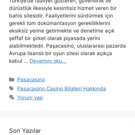
Türkiye’de faaliyet gösteren, güvenilirlik ve
dürüstlük ilkesiyle kesintisiz hizmet veren bir
bahis sitesidir. Faaliyetlerini sürdürmek için
gerekli tüm dokümantasyon gerekliliklerini
eksiksiz yerine getirmekte ve denetime açık
şeffaf bir şirket olarak piyasada yerini
alabilmektedir. Paşacasino, uluslararası pazarda
Avrupa lisanslı bir oyun sitesi olarak açıkça
kabul …
Devamını oku…
Kategoriler
Pasacasino
Etiketler
Paşacasino Casino Bilgileri Hakkında
Yorum yap
Son Yazılar