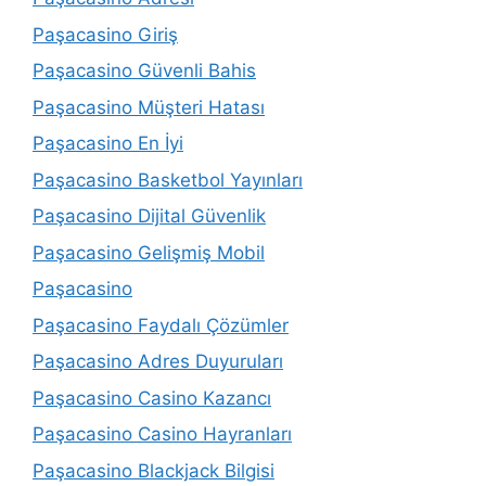
Paşacasino Giriş
Paşacasino Güvenli Bahis
Paşacasino Müşteri Hatası
Paşacasino En İyi
Paşacasino Basketbol Yayınları
Paşacasino Dijital Güvenlik
Paşacasino Gelişmiş Mobil
Paşacasino
Paşacasino Faydalı Çözümler
Paşacasino Adres Duyuruları
Paşacasino Casino Kazancı
Paşacasino Casino Hayranları
Paşacasino Blackjack Bilgisi