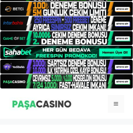
İçeriğe
atla
Menü