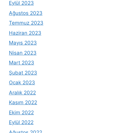
Eylül 2023
Ağustos 2023
Temmuz 2023
Haziran 2023
Mayıs 2023
Nisan 2023
Mart 2023
Şubat 2023
Ocak 2023
Aralık 2022
Kasım 2022
Ekim 2022
Eylül 2022
Ağustos 2022