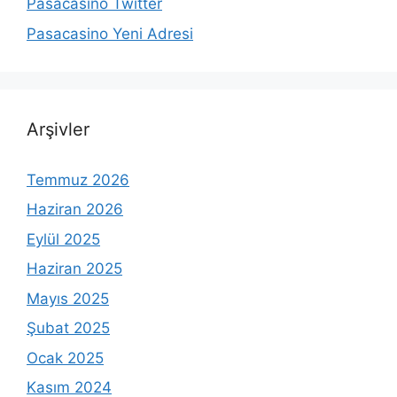
Pasacasino Twitter
Pasacasino Yeni Adresi
Arşivler
Temmuz 2026
Haziran 2026
Eylül 2025
Haziran 2025
Mayıs 2025
Şubat 2025
Ocak 2025
Kasım 2024