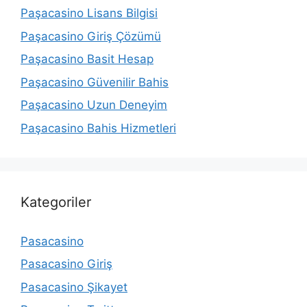
Paşacasino Lisans Bilgisi
Paşacasino Giriş Çözümü
Paşacasino Basit Hesap
Paşacasino Güvenilir Bahis
Paşacasino Uzun Deneyim
Paşacasino Bahis Hizmetleri
Kategoriler
Pasacasino
Pasacasino Giriş
Pasacasino Şikayet