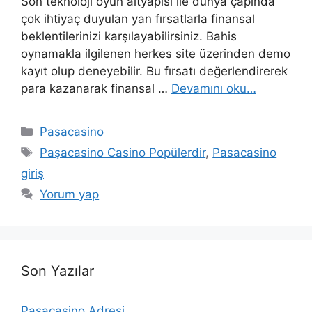
Son teknoloji oyun altyapısı ile dünya çapında
çok ihtiyaç duyulan yan fırsatlarla finansal
beklentilerinizi karşılayabilirsiniz. Bahis
oynamakla ilgilenen herkes site üzerinden demo
kayıt olup deneyebilir. Bu fırsatı değerlendirerek
para kazanarak finansal …
Devamını oku…
Kategoriler
Pasacasino
Etiketler
Paşacasino Casino Popülerdir
,
Pasacasino
giriş
Yorum yap
Son Yazılar
Paşacasino Adresi