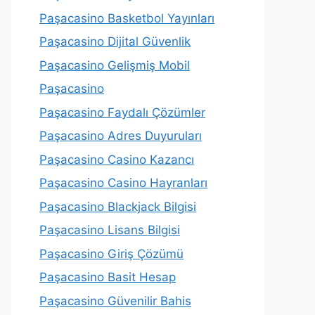
Paşacasino Basketbol Yayınları
Paşacasino Dijital Güvenlik
Paşacasino Gelişmiş Mobil
Paşacasino
Paşacasino Faydalı Çözümler
Paşacasino Adres Duyuruları
Paşacasino Casino Kazancı
Paşacasino Casino Hayranları
Paşacasino Blackjack Bilgisi
Paşacasino Lisans Bilgisi
Paşacasino Giriş Çözümü
Paşacasino Basit Hesap
Paşacasino Güvenilir Bahis