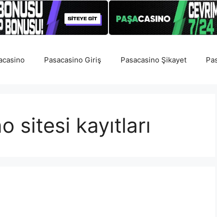
acasino
Pasacasino Giriş
Pasacasino Şikayet
Pas
 sitesi kayıtları