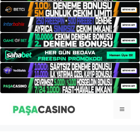
İçeriğe
atla
Menü