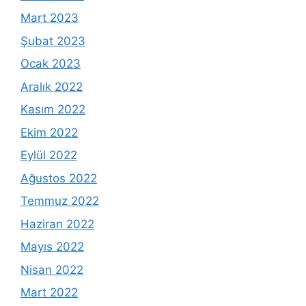
Mart 2023
Şubat 2023
Ocak 2023
Aralık 2022
Kasım 2022
Ekim 2022
Eylül 2022
Ağustos 2022
Temmuz 2022
Haziran 2022
Mayıs 2022
Nisan 2022
Mart 2022