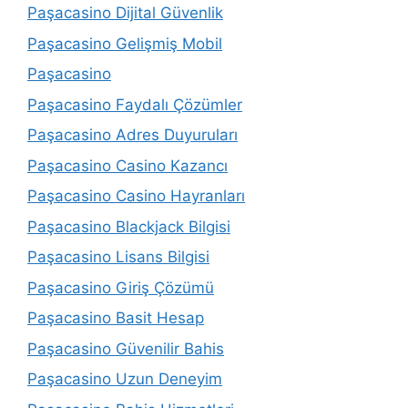
Paşacasino Dijital Güvenlik
Paşacasino Gelişmiş Mobil
Paşacasino
Paşacasino Faydalı Çözümler
Paşacasino Adres Duyuruları
Paşacasino Casino Kazancı
Paşacasino Casino Hayranları
Paşacasino Blackjack Bilgisi
Paşacasino Lisans Bilgisi
Paşacasino Giriş Çözümü
Paşacasino Basit Hesap
Paşacasino Güvenilir Bahis
Paşacasino Uzun Deneyim