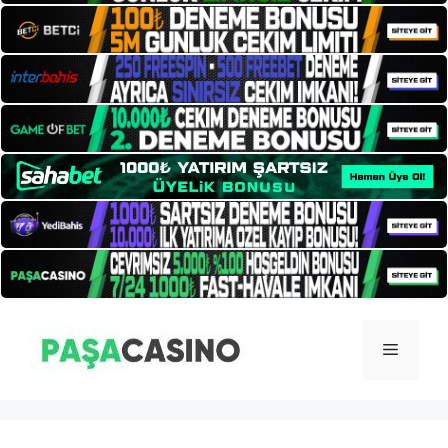
İçeriğe
atla
Menü