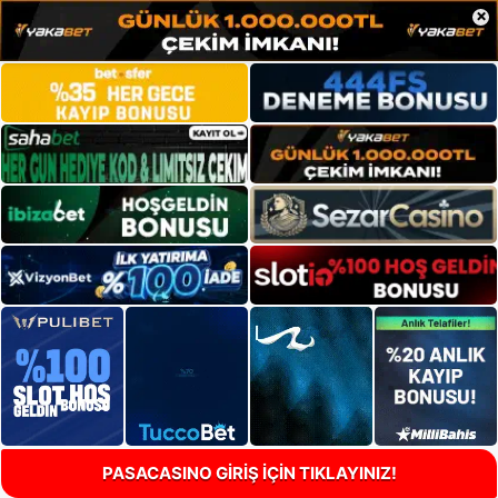
×
PASACASINO GİRİŞ İÇİN TIKLAYINIZ!