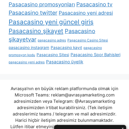
Pasacasino tv
Pasacasino promosyonları
Pasacasino twitter
Pasacasino yeni adresi
Pasacasino yeni güncel giriş
Pasacasino şikayet
Pasacasino
şikayetvar
paşacasino adres
Paşacasino Casino Sitesi
paşacasino instagram
Paşacasino kayıt
paşacasino
Paşacasino Spor Bahisleri
Paşacasino Sitesi
promosyon kodu
Paşacasino üyelik
paşacasino yeni adres
Avrasya'nın en büyük reklam platformunda olmak için
Microsoft Teams:
reklam@avrasyamarketing.com
adresimizden veya Telegram: @Avrasyamarketing
adresimizden irtibat kurabilirsiniz. (Tek iletişim
adreslerimiz teams / telegram ve mail adresimizdir.
Harici hiçbir iletişim adresimiz bulunmamaktadır.
Lütfen itibar etmeyiniz.) Türkiye yasalarına göre 7258