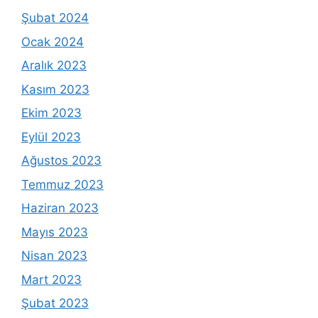
Şubat 2024
Ocak 2024
Aralık 2023
Kasım 2023
Ekim 2023
Eylül 2023
Ağustos 2023
Temmuz 2023
Haziran 2023
Mayıs 2023
Nisan 2023
Mart 2023
Şubat 2023