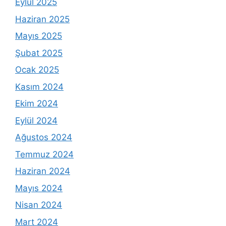
Eylül 2025
Haziran 2025
Mayıs 2025
Şubat 2025
Ocak 2025
Kasım 2024
Ekim 2024
Eylül 2024
Ağustos 2024
Temmuz 2024
Haziran 2024
Mayıs 2024
Nisan 2024
Mart 2024