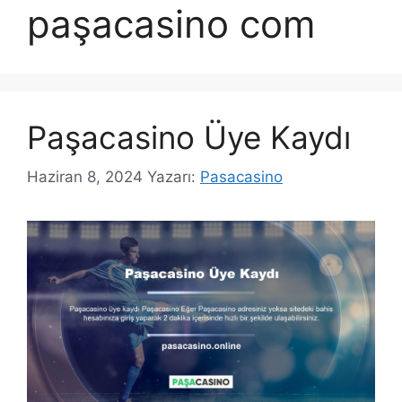
paşacasino com
Paşacasino Üye Kaydı
Haziran 8, 2024
Yazarı:
Pasacasino