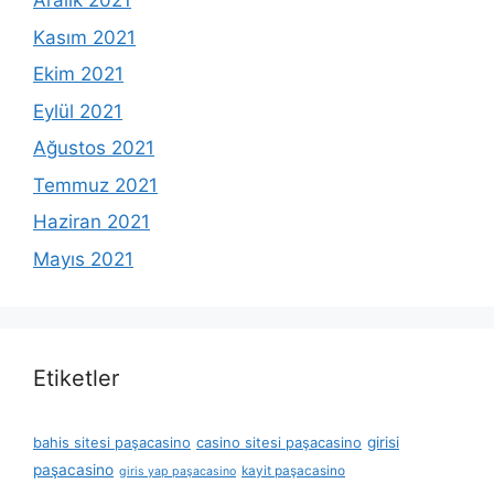
Aralık 2021
Kasım 2021
Ekim 2021
Eylül 2021
Ağustos 2021
Temmuz 2021
Haziran 2021
Mayıs 2021
Etiketler
bahis sitesi paşacasino
casino sitesi paşacasino
girisi
paşacasino
kayit paşacasino
giris yap paşacasino