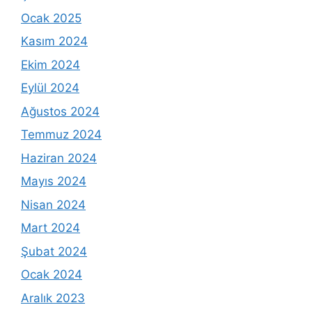
Ocak 2025
Kasım 2024
Ekim 2024
Eylül 2024
Ağustos 2024
Temmuz 2024
Haziran 2024
Mayıs 2024
Nisan 2024
Mart 2024
Şubat 2024
Ocak 2024
Aralık 2023