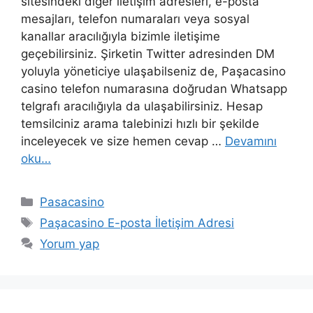
sitesindeki diğer iletişim adresleri, e-posta
mesajları, telefon numaraları veya sosyal
kanallar aracılığıyla bizimle iletişime
geçebilirsiniz. Şirketin Twitter adresinden DM
yoluyla yöneticiye ulaşabilseniz de, Paşacasino
casino telefon numarasına doğrudan Whatsapp
telgrafı aracılığıyla da ulaşabilirsiniz. Hesap
temsilciniz arama talebinizi hızlı bir şekilde
inceleyecek ve size hemen cevap …
Devamını
oku…
Kategoriler
Pasacasino
Etiketler
Paşacasino E-posta İletişim Adresi
Yorum yap