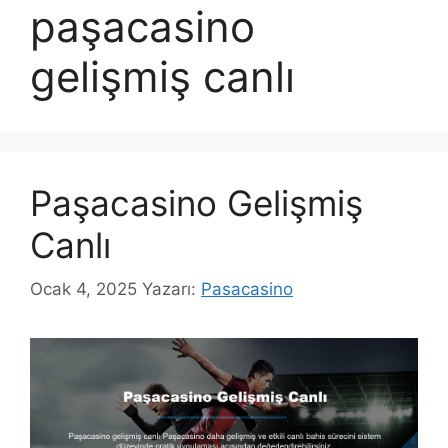
paşacasino
gelişmiş canlı
Paşacasino Gelişmiş
Canlı
Ocak 4, 2025
Yazarı:
Pasacasino