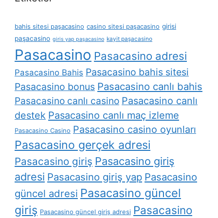
bahis sitesi paşacasino
casino sitesi paşacasino
girisi
paşacasino
kayit paşacasino
giris yap paşacasino
Pasacasino
Pasacasino adresi
Pasacasino bahis sitesi
Pasacasino Bahis
Pasacasino canlı bahis
Pasacasino bonus
Pasacasino canlı casino
Pasacasino canlı
destek
Pasacasino canlı maç izleme
Pasacasino casino oyunları
Pasacasino Casino
Pasacasino gerçek adresi
Pasacasino giriş
Pasacasino giriş
adresi
Pasacasino giriş yap
Pasacasino
Pasacasino güncel
güncel adresi
giriş
Pasacasino
Pasacasino güncel giriş adresi