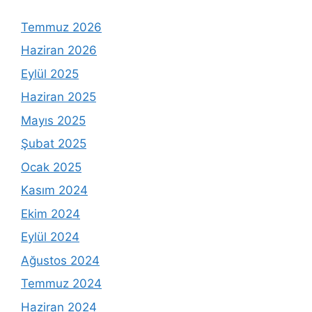
Temmuz 2026
Haziran 2026
Eylül 2025
Haziran 2025
Mayıs 2025
Şubat 2025
Ocak 2025
Kasım 2024
Ekim 2024
Eylül 2024
Ağustos 2024
Temmuz 2024
Haziran 2024