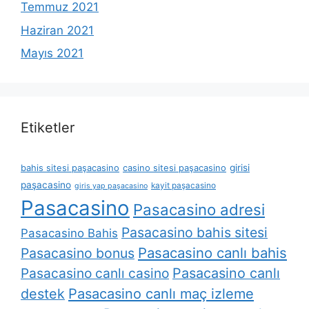
Temmuz 2021
Haziran 2021
Mayıs 2021
Etiketler
bahis sitesi paşacasino
casino sitesi paşacasino
girisi
paşacasino
kayit paşacasino
giris yap paşacasino
Pasacasino
Pasacasino adresi
Pasacasino bahis sitesi
Pasacasino Bahis
Pasacasino canlı bahis
Pasacasino bonus
Pasacasino canlı casino
Pasacasino canlı
destek
Pasacasino canlı maç izleme