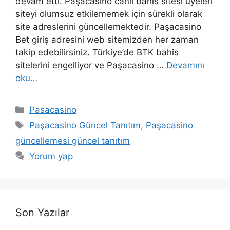
devam etti. Paşacasino canlı bahis sitesi üyeleri
siteyi olumsuz etkilememek için sürekli olarak
site adreslerini güncellemektedir. Paşacasino
Bet giriş adresini web sitemizden her zaman
takip edebilirsiniz. Türkiye’de BTK bahis
sitelerini engelliyor ve Paşacasino …
Devamını
oku…
Kategoriler
Pasacasino
Etiketler
Paşacasino Güncel Tanıtım
,
Paşacasino
güncellemesi güncel tanıtım
Yorum yap
Son Yazılar