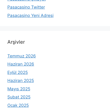
Pasacasino Twitter
Pasacasino Yeni Adresi
Arşivler
Temmuz 2026
Haziran 2026
Eylül 2025
Haziran 2025
Mayıs 2025
Şubat 2025
Ocak 2025