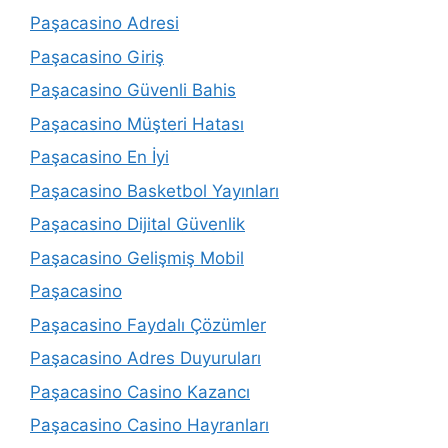
Paşacasino Adresi
Paşacasino Giriş
Paşacasino Güvenli Bahis
Paşacasino Müşteri Hatası
Paşacasino En İyi
Paşacasino Basketbol Yayınları
Paşacasino Dijital Güvenlik
Paşacasino Gelişmiş Mobil
Paşacasino
Paşacasino Faydalı Çözümler
Paşacasino Adres Duyuruları
Paşacasino Casino Kazancı
Paşacasino Casino Hayranları