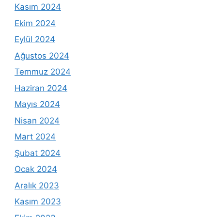
Kasım 2024
Ekim 2024
Eylül 2024
Ağustos 2024
Temmuz 2024
Haziran 2024
Mayıs 2024
Nisan 2024
Mart 2024
Şubat 2024
Ocak 2024
Aralık 2023
Kasım 2023