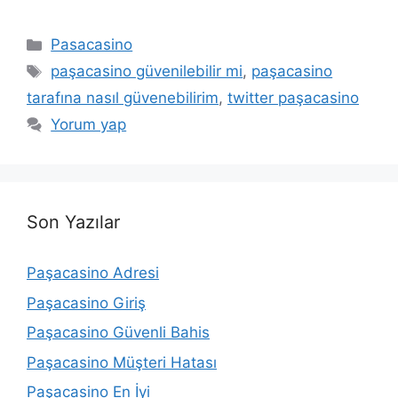
Kategoriler
Pasacasino
Etiketler
paşacasino güvenilebilir mi
,
paşacasino
tarafına nasıl güvenebilirim
,
twitter paşacasino
Yorum yap
Son Yazılar
Paşacasino Adresi
Paşacasino Giriş
Paşacasino Güvenli Bahis
Paşacasino Müşteri Hatası
Paşacasino En İyi