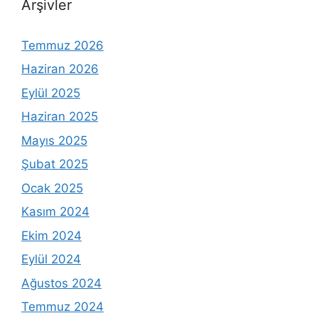
Arşivler
Temmuz 2026
Haziran 2026
Eylül 2025
Haziran 2025
Mayıs 2025
Şubat 2025
Ocak 2025
Kasım 2024
Ekim 2024
Eylül 2024
Ağustos 2024
Temmuz 2024