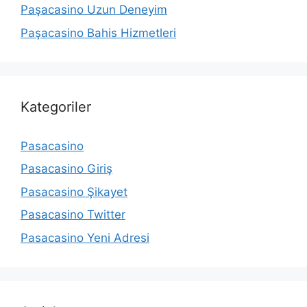
Paşacasino Uzun Deneyim
Paşacasino Bahis Hizmetleri
Kategoriler
Pasacasino
Pasacasino Giriş
Pasacasino Şikayet
Pasacasino Twitter
Pasacasino Yeni Adresi