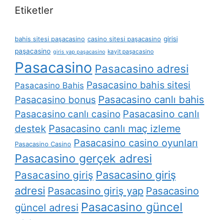
Etiketler
bahis sitesi paşacasino
casino sitesi paşacasino
girisi
paşacasino
kayit paşacasino
giris yap paşacasino
Pasacasino
Pasacasino adresi
Pasacasino bahis sitesi
Pasacasino Bahis
Pasacasino canlı bahis
Pasacasino bonus
Pasacasino canlı casino
Pasacasino canlı
destek
Pasacasino canlı maç izleme
Pasacasino casino oyunları
Pasacasino Casino
Pasacasino gerçek adresi
Pasacasino giriş
Pasacasino giriş
adresi
Pasacasino giriş yap
Pasacasino
Pasacasino güncel
güncel adresi