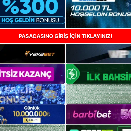
PASACASINO GİRİŞ İÇİN TIKLAYINIZ!