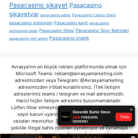
Pasacasino şikayet
Pasacasino
şikayetvar
paşacasino adres
Paşacasino Casino Sitesi
paşacasino instagram
Paşacasino kayıt
paşacasino
Paşacasino Spor Bahisleri
Paşacasino Sitesi
promosyon kodu
Paşacasino üyelik
paşacasino yeni adres
Avrasya'nın en büyük reklam platformunda olmak için
Microsoft Teams:
reklam@avrasyamarketing.com
adresimizden veya Telegram: @Avrasyamarketing
adresimizden irtibat kurabilirsiniz. (Tek iletişim
adreslerimiz teams / telegram ve mail adresimizdir.
Harici hiçbir iletişim adresimiz bulunmamaktadır.
Lütfen itibar etmeyiniz.) Türkiye yasalarına göre 7258
sayılı kanun uyarınca yasa dışı bahis oynamanın
cezaları mevcuttur. Şu an bulunduğunuz site hiç bir
şekilde illegal bahis oyunları oynatmıyor ve oynamaya
aracı olmuyordur.
betigma
|
betcio
|
ciprobet
|
toskabet
×