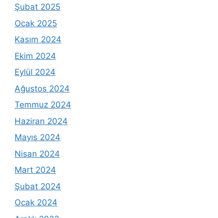
Şubat 2025
Ocak 2025
Kasım 2024
Ekim 2024
Eylül 2024
Ağustos 2024
Temmuz 2024
Haziran 2024
Mayıs 2024
Nisan 2024
Mart 2024
Şubat 2024
Ocak 2024