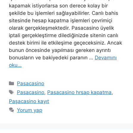
kapamak istiyorlarsa son derece kolay bir
şekilde bu işlemleri sağlayabilirler. Canlı bahis
sitesinde hesap kapatma işlemleri çevrimiçi
olarak gerçekleşmektedir. Pasacasino üyelik
iptali gerçekleştirme dilediğinizde sitenin canlı
destek birimi ile etkileşime geçeceksiniz. Ancak
bunun öncesinde yapılması gereken ayrıntı
bonusların ve bakiyedeki paranın …
Devamını
oku…
Kategoriler
Pasacasino
Etiketler
Pasacasino
,
Pasacasino hrsap kapatma
,
Paşacasino kayıt
Yorum yap