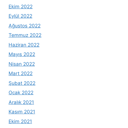
Ekim 2022
Eylül 2022
Ağustos 2022
Temmuz 2022
Haziran 2022
Mayıs 2022
Nisan 2022
Mart 2022
Şubat 2022
Ocak 2022
Aralık 2021
Kasım 2021
Ekim 2021