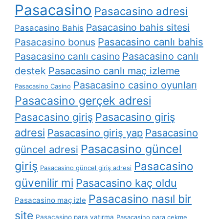
Pasacasino
Pasacasino adresi
Pasacasino bahis sitesi
Pasacasino Bahis
Pasacasino canlı bahis
Pasacasino bonus
Pasacasino canlı casino
Pasacasino canlı
destek
Pasacasino canlı maç izleme
Pasacasino casino oyunları
Pasacasino Casino
Pasacasino gerçek adresi
Pasacasino giriş
Pasacasino giriş
adresi
Pasacasino giriş yap
Pasacasino
Pasacasino güncel
güncel adresi
giriş
Pasacasino
Pasacasino güncel giriş adresi
güvenilir mi
Pasacasino kaç oldu
Pasacasino nasıl bir
Pasacasino maç izle
site
Pasacasino para yatırma
Pasacasino para çekme