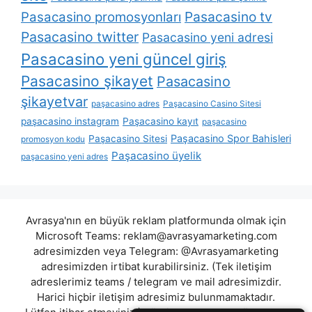
Pasacasino tv
Pasacasino promosyonları
Pasacasino twitter
Pasacasino yeni adresi
Pasacasino yeni güncel giriş
Pasacasino şikayet
Pasacasino
şikayetvar
paşacasino adres
Paşacasino Casino Sitesi
paşacasino instagram
Paşacasino kayıt
paşacasino
Paşacasino Spor Bahisleri
Paşacasino Sitesi
promosyon kodu
Paşacasino üyelik
paşacasino yeni adres
Avrasya'nın en büyük reklam platformunda olmak için
Microsoft Teams:
reklam@avrasyamarketing.com
adresimizden veya Telegram: @Avrasyamarketing
adresimizden irtibat kurabilirsiniz. (Tek iletişim
adreslerimiz teams / telegram ve mail adresimizdir.
Harici hiçbir iletişim adresimiz bulunmamaktadır.