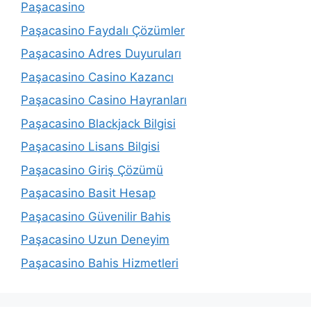
Paşacasino
Paşacasino Faydalı Çözümler
Paşacasino Adres Duyuruları
Paşacasino Casino Kazancı
Paşacasino Casino Hayranları
Paşacasino Blackjack Bilgisi
Paşacasino Lisans Bilgisi
Paşacasino Giriş Çözümü
Paşacasino Basit Hesap
Paşacasino Güvenilir Bahis
Paşacasino Uzun Deneyim
Paşacasino Bahis Hizmetleri