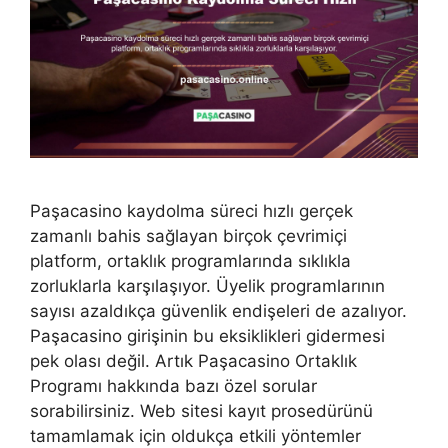
Paşacasino kaydolma süreci hızlı gerçek
zamanlı bahis sağlayan birçok çevrimiçi
platform, ortaklık programlarında sıklıkla
zorluklarla karşılaşıyor. Üyelik programlarının
sayısı azaldıkça güvenlik endişeleri de azalıyor.
Paşacasino girişinin bu eksiklikleri gidermesi
pek olası değil. Artık Paşacasino Ortaklık
Programı hakkında bazı özel sorular
sorabilirsiniz. Web sitesi kayıt prosedürünü
tamamlamak için oldukça etkili yöntemler