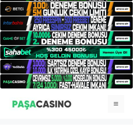
İçeriğe
atla
Menü