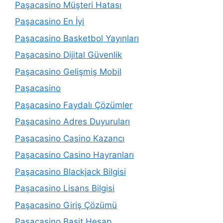
Paşacasino Müşteri Hatası
Paşacasino En İyi
Paşacasino Basketbol Yayınları
Paşacasino Dijital Güvenlik
Paşacasino Gelişmiş Mobil
Paşacasino
Paşacasino Faydalı Çözümler
Paşacasino Adres Duyuruları
Paşacasino Casino Kazancı
Paşacasino Casino Hayranları
Paşacasino Blackjack Bilgisi
Paşacasino Lisans Bilgisi
Paşacasino Giriş Çözümü
Paşacasino Basit Hesap