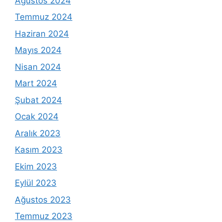
Ağustos 2024
Temmuz 2024
Haziran 2024
Mayıs 2024
Nisan 2024
Mart 2024
Şubat 2024
Ocak 2024
Aralık 2023
Kasım 2023
Ekim 2023
Eylül 2023
Ağustos 2023
Temmuz 2023