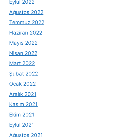
Eylül 2022
Ağustos 2022
Temmuz 2022
Haziran 2022
Mayıs 2022
Nisan 2022
Mart 2022
Şubat 2022
Ocak 2022
Aralık 2021
Kasım 2021
Ekim 2021
Eylül 2021
Ağustos 2021