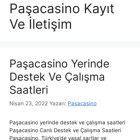
Paşacasino Kayıt
Ve İletişim
Paşacasino Yerinde
Destek Ve Çalışma
Saatleri
Nisan 23, 2022
Yazarı:
Pasacasino
Paşacasino yerinde destek ve çalışma saatleri
Paşacasino Canlı Destek ve Çalışma Saatleri
Paşacasino, Türkiye’de yasal şartlar ve