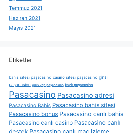
Temmuz 2021
Haziran 2021
Mayıs 2021
Etiketler
bahis sitesi paşacasino
casino sitesi paşacasino
girisi
paşacasino
kayit paşacasino
giris yap paşacasino
Pasacasino
Pasacasino adresi
Pasacasino bahis sitesi
Pasacasino Bahis
Pasacasino canlı bahis
Pasacasino bonus
Pasacasino canlı casino
Pasacasino canlı
destek
Pasacasino canlı maç izleme