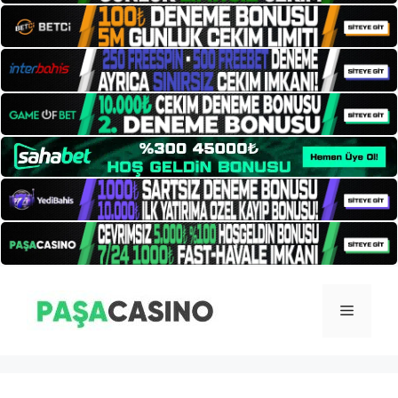
İçeriğe
atla
Menü