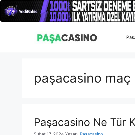
İçeriğe
atla
Pas
paşacasino maç o
Paşacasino Ne Tür 
Şubat 17, 2024
Yazarı:
Pasacasino