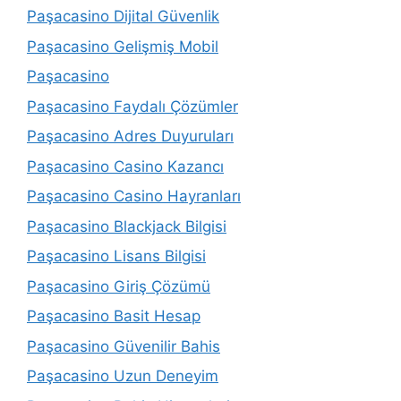
Paşacasino Dijital Güvenlik
Paşacasino Gelişmiş Mobil
Paşacasino
Paşacasino Faydalı Çözümler
Paşacasino Adres Duyuruları
Paşacasino Casino Kazancı
Paşacasino Casino Hayranları
Paşacasino Blackjack Bilgisi
Paşacasino Lisans Bilgisi
Paşacasino Giriş Çözümü
Paşacasino Basit Hesap
Paşacasino Güvenilir Bahis
Paşacasino Uzun Deneyim