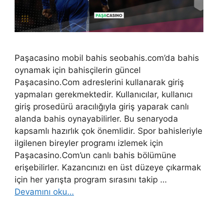
Paşacasino mobil bahis seobahis.com’da bahis
oynamak için bahisçilerin güncel
Paşacasino.Com adreslerini kullanarak giriş
yapmaları gerekmektedir. Kullanıcılar, kullanıcı
giriş prosedürü aracılığıyla giriş yaparak canlı
alanda bahis oynayabilirler. Bu senaryoda
kapsamlı hazırlık çok önemlidir. Spor bahisleriyle
ilgilenen bireyler programı izlemek için
Paşacasino.Com’un canlı bahis bölümüne
erişebilirler. Kazancınızı en üst düzeye çıkarmak
için her yarışta program sırasını takip …
Devamını oku…