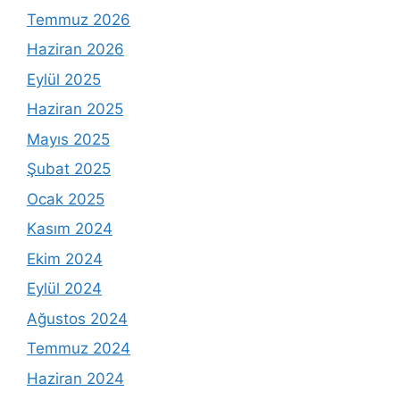
Temmuz 2026
Haziran 2026
Eylül 2025
Haziran 2025
Mayıs 2025
Şubat 2025
Ocak 2025
Kasım 2024
Ekim 2024
Eylül 2024
Ağustos 2024
Temmuz 2024
Haziran 2024