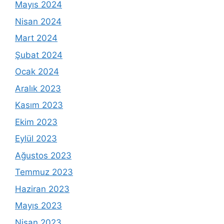
Mayıs 2024
Nisan 2024
Mart 2024
Şubat 2024
Ocak 2024
Aralık 2023
Kasım 2023
Ekim 2023
Eylül 2023
Ağustos 2023
Temmuz 2023
Haziran 2023
Mayıs 2023
Nisan 2023