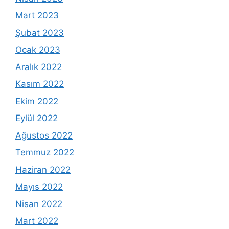
Mart 2023
Şubat 2023
Ocak 2023
Aralık 2022
Kasım 2022
Ekim 2022
Eylül 2022
Ağustos 2022
Temmuz 2022
Haziran 2022
Mayıs 2022
Nisan 2022
Mart 2022