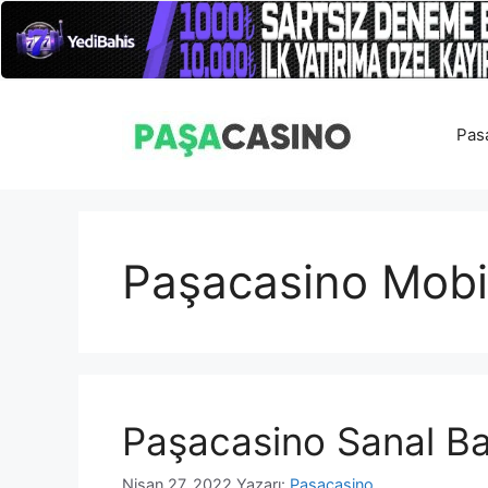
İçeriğe
atla
Pas
Paşacasino Mob
Paşacasino Sanal Ba
Nisan 27, 2022
Yazarı:
Pasacasino