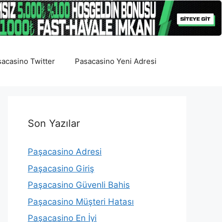
acasino Twitter
Pasacasino Yeni Adresi
Son Yazılar
Paşacasino Adresi
Paşacasino Giriş
Paşacasino Güvenli Bahis
Paşacasino Müşteri Hatası
Paşacasino En İyi