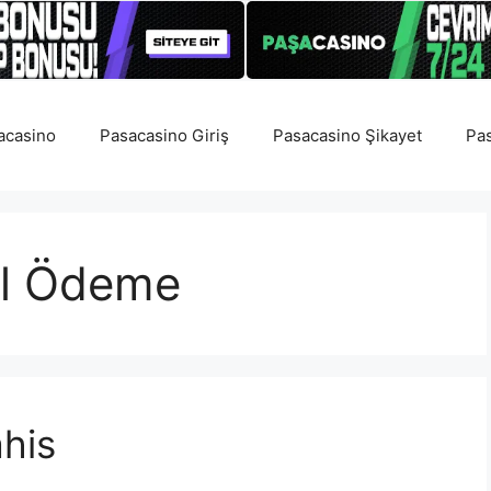
acasino
Pasacasino Giriş
Pasacasino Şikayet
Pas
il Ödeme
his