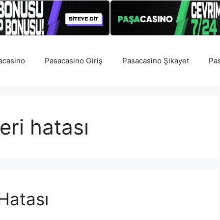
acasino
Pasacasino Giriş
Pasacasino Şikayet
Pas
ri hatası
Hatası