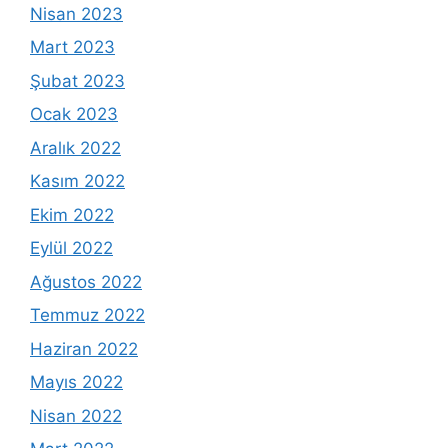
Nisan 2023
Mart 2023
Şubat 2023
Ocak 2023
Aralık 2022
Kasım 2022
Ekim 2022
Eylül 2022
Ağustos 2022
Temmuz 2022
Haziran 2022
Mayıs 2022
Nisan 2022