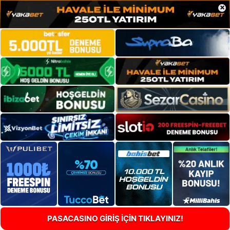
×
PASACASINO GİRİŞ İÇİN TIKLAYINIZ!