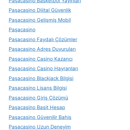
Paşacasino Basketbol Yayınları
Paşacasino Dijital Güvenlik
Paşacasino Gelişmiş Mobil
Paşacasino
Paşacasino Faydalı Çözümler
Paşacasino Adres Duyuruları
Paşacasino Casino Kazancı
Paşacasino Casino Hayranları
Paşacasino Blackjack Bilgisi
Paşacasino Lisans Bilgisi
Paşacasino Giriş Çözümü
Paşacasino Basit Hesap
Paşacasino Güvenilir Bahis
Paşacasino Uzun Deneyim