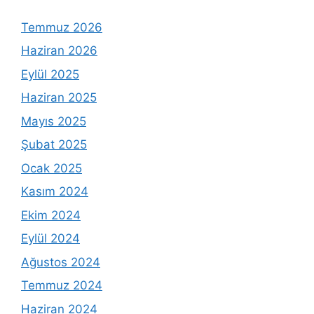
Temmuz 2026
Haziran 2026
Eylül 2025
Haziran 2025
Mayıs 2025
Şubat 2025
Ocak 2025
Kasım 2024
Ekim 2024
Eylül 2024
Ağustos 2024
Temmuz 2024
Haziran 2024