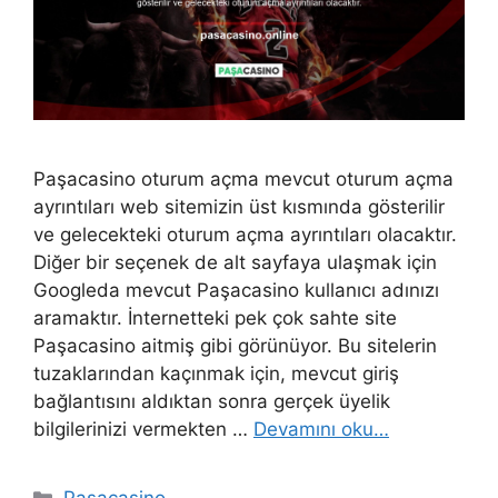
Paşacasino oturum açma mevcut oturum açma
ayrıntıları web sitemizin üst kısmında gösterilir
ve gelecekteki oturum açma ayrıntıları olacaktır.
Diğer bir seçenek de alt sayfaya ulaşmak için
Googleda mevcut Paşacasino kullanıcı adınızı
aramaktır. İnternetteki pek çok sahte site
Paşacasino aitmiş gibi görünüyor. Bu sitelerin
tuzaklarından kaçınmak için, mevcut giriş
bağlantısını aldıktan sonra gerçek üyelik
bilgilerinizi vermekten …
Devamını oku…
Kategoriler