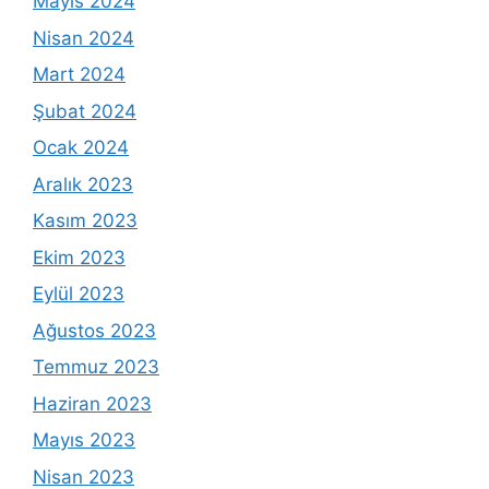
Mayıs 2024
Nisan 2024
Mart 2024
Şubat 2024
Ocak 2024
Aralık 2023
Kasım 2023
Ekim 2023
Eylül 2023
Ağustos 2023
Temmuz 2023
Haziran 2023
Mayıs 2023
Nisan 2023