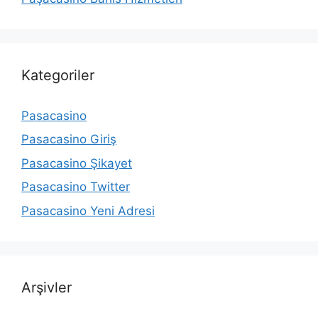
Kategoriler
Pasacasino
Pasacasino Giriş
Pasacasino Şikayet
Pasacasino Twitter
Pasacasino Yeni Adresi
Arşivler