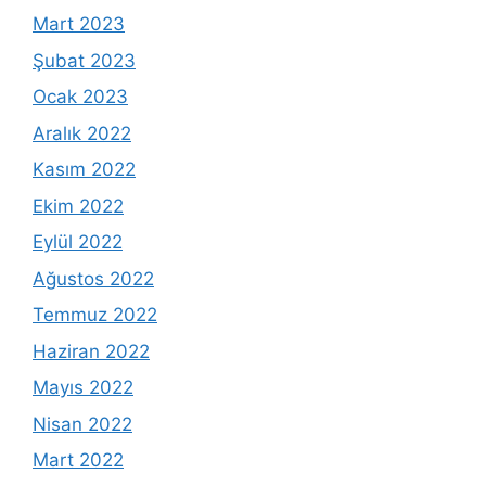
Mart 2023
Şubat 2023
Ocak 2023
Aralık 2022
Kasım 2022
Ekim 2022
Eylül 2022
Ağustos 2022
Temmuz 2022
Haziran 2022
Mayıs 2022
Nisan 2022
Mart 2022