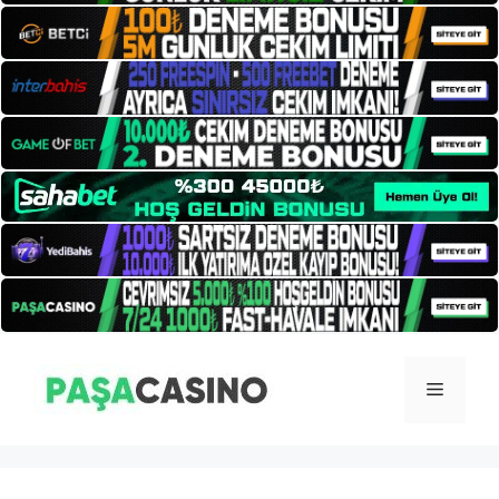
İçeriğe
atla
Menü