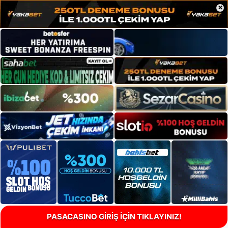
×
PASACASINO GİRİŞ İÇİN TIKLAYINIZ!