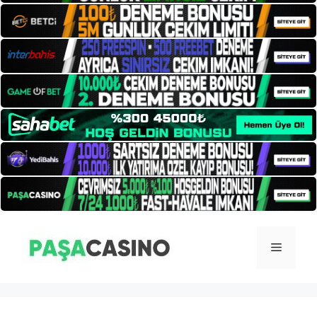
İçeriğe
atla
Menü