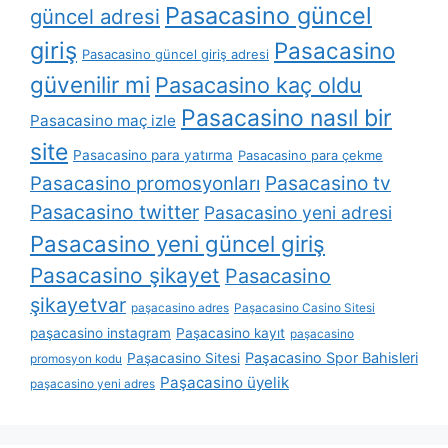
Pasacasino güncel
güncel adresi
giriş
Pasacasino
Pasacasino güncel giriş adresi
güvenilir mi
Pasacasino kaç oldu
Pasacasino nasıl bir
Pasacasino maç izle
site
Pasacasino para yatırma
Pasacasino para çekme
Pasacasino tv
Pasacasino promosyonları
Pasacasino twitter
Pasacasino yeni adresi
Pasacasino yeni güncel giriş
Pasacasino şikayet
Pasacasino
şikayetvar
paşacasino adres
Paşacasino Casino Sitesi
paşacasino instagram
Paşacasino kayıt
paşacasino
Paşacasino Spor Bahisleri
Paşacasino Sitesi
promosyon kodu
Paşacasino üyelik
paşacasino yeni adres