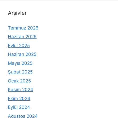
Arşivler
Temmuz 2026
Haziran 2026
Eylül 2025
Haziran 2025
Mayıs 2025
Şubat 2025
Ocak 2025
Kasım 2024
Ekim 2024
Eylül 2024
Ağustos 2024