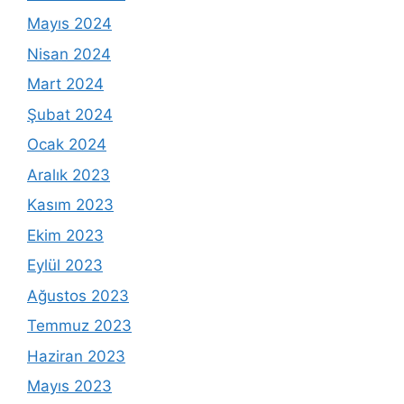
Mayıs 2024
Nisan 2024
Mart 2024
Şubat 2024
Ocak 2024
Aralık 2023
Kasım 2023
Ekim 2023
Eylül 2023
Ağustos 2023
Temmuz 2023
Haziran 2023
Mayıs 2023