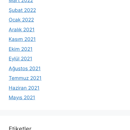
Mart 2022
Şubat 2022
Ocak 2022
Aralık 2021
Kasım 2021
Ekim 2021
Eylül 2021
Ağustos 2021
Temmuz 2021
Haziran 2021
Mayıs 2021
Etiketler