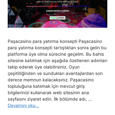
Paşacasino para yatırma konsepti Paşacasino
para yatırma konsepti tartıştıktan sonra gelin bu
platforma üye olma sürecine geçelim. Bu bahis
sitesine katılmak için aşağıda özetlenen adımları
takip ederek üye olabilirsiniz. Oyun
çeşitliliğinden ve sundukları avantajlardan son
derece memnun kalacaksınız. Paşacasino
topluluğuna katılmak için mevcut giriş
bilgilerinizi kullanarak web sitesinin ana
sayfasını ziyaret edin. İlk bölümde adı, …
Devamını oku…