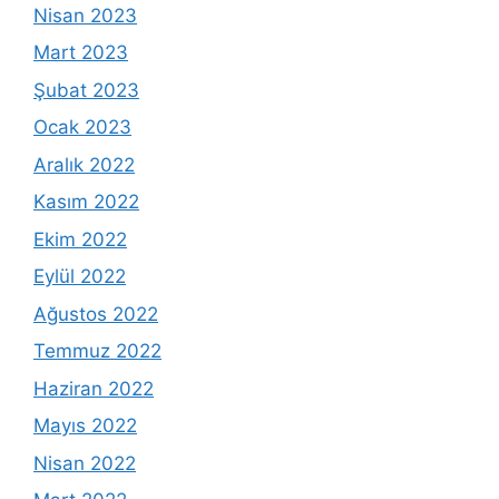
Nisan 2023
Mart 2023
Şubat 2023
Ocak 2023
Aralık 2022
Kasım 2022
Ekim 2022
Eylül 2022
Ağustos 2022
Temmuz 2022
Haziran 2022
Mayıs 2022
Nisan 2022