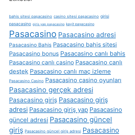
bahis sitesi paşacasino
casino sitesi paşacasino
girisi
paşacasino
kayit paşacasino
giris yap paşacasino
Pasacasino
Pasacasino adresi
Pasacasino bahis sitesi
Pasacasino Bahis
Pasacasino canlı bahis
Pasacasino bonus
Pasacasino canlı casino
Pasacasino canlı
destek
Pasacasino canlı maç izleme
Pasacasino casino oyunları
Pasacasino Casino
Pasacasino gerçek adresi
Pasacasino giriş
Pasacasino giriş
adresi
Pasacasino giriş yap
Pasacasino
Pasacasino güncel
güncel adresi
giriş
Pasacasino
Pasacasino güncel giriş adresi