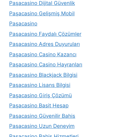
Paşacasino Dijital Güvenlik
Paşacasino Gelişmiş Mobil
Paşacasino
Paşacasino Faydalı Çözümler
Paşacasino Adres Duyuruları
Paşacasino Casino Kazancı
Paşacasino Casino Hayranları
Paşacasino Blackjack Bilgisi
Paşacasino Lisans Bilgisi
Paşacasino Giriş Çözümü
Paşacasino Basit Hesap
Paşacasino Güvenilir Bahis
Paşacasino Uzun Deneyim
Paşacasino Bahis Hizmetleri