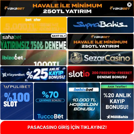
×
PASACASINO GİRİŞ İÇİN TIKLAYINIZ!