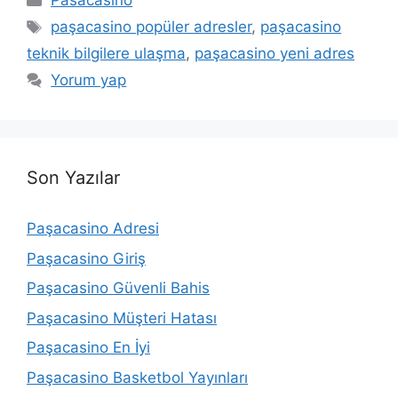
Pasacasino
Etiketler
paşacasino popüler adresler
,
paşacasino
teknik bilgilere ulaşma
,
paşacasino yeni adres
Yorum yap
Son Yazılar
Paşacasino Adresi
Paşacasino Giriş
Paşacasino Güvenli Bahis
Paşacasino Müşteri Hatası
Paşacasino En İyi
Paşacasino Basketbol Yayınları