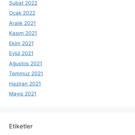
Şubat 2022
Ocak 2022
Aralık 2021
Kasım 2021
Ekim 2021
Eylül 2021
Ağustos 2021
Temmuz 2021
Haziran 2021
Mayıs 2021
Etiketler