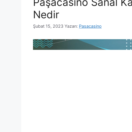
Paşacasino Sanal Kay
Nedir
Şubat 15, 2023
Yazarı:
Pasacasino