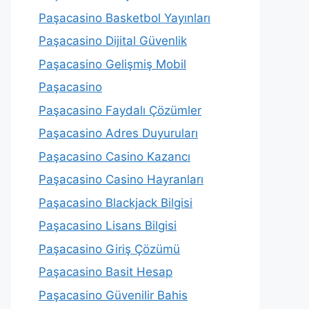
Paşacasino Basketbol Yayınları
Paşacasino Dijital Güvenlik
Paşacasino Gelişmiş Mobil
Paşacasino
Paşacasino Faydalı Çözümler
Paşacasino Adres Duyuruları
Paşacasino Casino Kazancı
Paşacasino Casino Hayranları
Paşacasino Blackjack Bilgisi
Paşacasino Lisans Bilgisi
Paşacasino Giriş Çözümü
Paşacasino Basit Hesap
Paşacasino Güvenilir Bahis