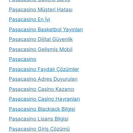
Paşacasino Müşteri Hatası
Paşacasino En İyi
Paşacasino Basketbol Yayınları
Paşacasino Dijital Güvenlik
Paşacasino Gelişmiş Mobil
Paşacasino
Paşacasino Faydalı Çözümler
Paşacasino Adres Duyuruları
Paşacasino Casino Kazancı
Paşacasino Casino Hayranları
Paşacasino Blackjack Bilgisi
Paşacasino Lisans Bilgisi
Paşacasino Giriş Çözümü