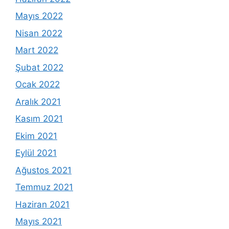
Mayıs 2022
Nisan 2022
Mart 2022
Şubat 2022
Ocak 2022
Aralık 2021
Kasım 2021
Ekim 2021
Eylül 2021
Ağustos 2021
Temmuz 2021
Haziran 2021
Mayıs 2021