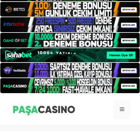
İçeriğe
atla
Menü