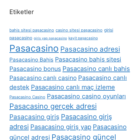
Etiketler
bahis sitesi paşacasino
casino sitesi paşacasino
girisi
paşacasino
kayit paşacasino
giris yap paşacasino
Pasacasino
Pasacasino adresi
Pasacasino bahis sitesi
Pasacasino Bahis
Pasacasino canlı bahis
Pasacasino bonus
Pasacasino canlı casino
Pasacasino canlı
destek
Pasacasino canlı maç izleme
Pasacasino casino oyunları
Pasacasino Casino
Pasacasino gerçek adresi
Pasacasino giriş
Pasacasino giriş
adresi
Pasacasino giriş yap
Pasacasino
Pasacasino güncel
güncel adresi