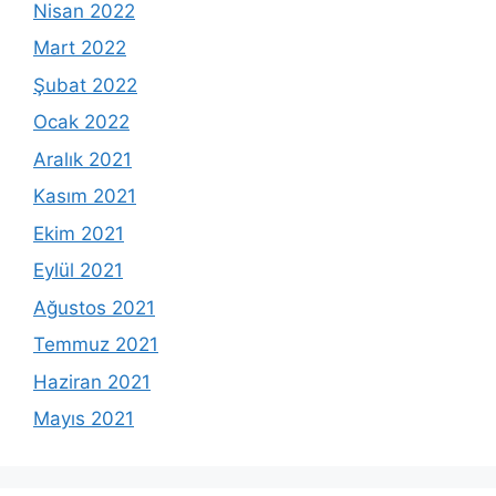
Nisan 2022
Mart 2022
Şubat 2022
Ocak 2022
Aralık 2021
Kasım 2021
Ekim 2021
Eylül 2021
Ağustos 2021
Temmuz 2021
Haziran 2021
Mayıs 2021