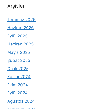
Arşivler
Temmuz 2026
Haziran 2026
Eylül 2025
Haziran 2025
Mayıs 2025
Şubat 2025
Ocak 2025
Kasım 2024
Ekim 2024
Eylül 2024
Ağustos 2024