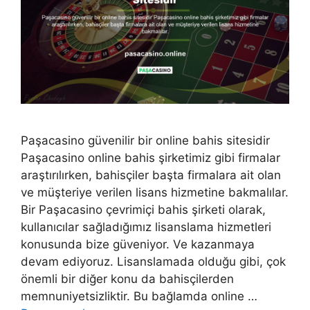
Paşacasino güvenilir bir online bahis sitesidir
Paşacasino online bahis şirketimiz gibi firmalar
araştırılırken, bahisçiler başta firmalara ait olan
ve müşteriye verilen lisans hizmetine bakmalılar.
Bir Paşacasino çevrimiçi bahis şirketi olarak,
kullanıcılar sağladığımız lisanslama hizmetleri
konusunda bize güveniyor. Ve kazanmaya
devam ediyoruz. Lisanslamada olduğu gibi, çok
önemli bir diğer konu da bahisçilerden
memnuniyetsizliktir. Bu bağlamda online …