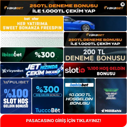
×
PASACASINO GİRİŞ İÇİN TIKLAYINIZ!