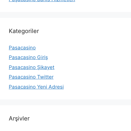
Kategoriler
Pasacasino
Pasacasino Giriş
Pasacasino Şikayet
Pasacasino Twitter
Pasacasino Yeni Adresi
Arşivler