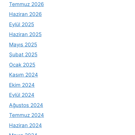
Temmuz 2026
Haziran 2026
Eylül 2025
Haziran 2025
Mayıs 2025
Şubat 2025
Ocak 2025
Kasım 2024
Ekim 2024
Eylül 2024
Ağustos 2024
Temmuz 2024
Haziran 2024