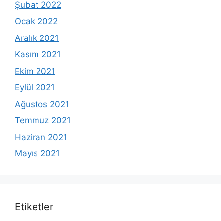
Şubat 2022
Ocak 2022
Aralık 2021
Kasım 2021
Ekim 2021
Eylül 2021
Ağustos 2021
Temmuz 2021
Haziran 2021
Mayıs 2021
Etiketler