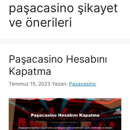
paşacasino şikayet
ve önerileri
Paşacasino Hesabını
Kapatma
Temmuz 15, 2023
Yazarı:
Pasacasino