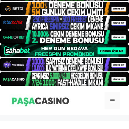
İçeriğe
atla
Menü