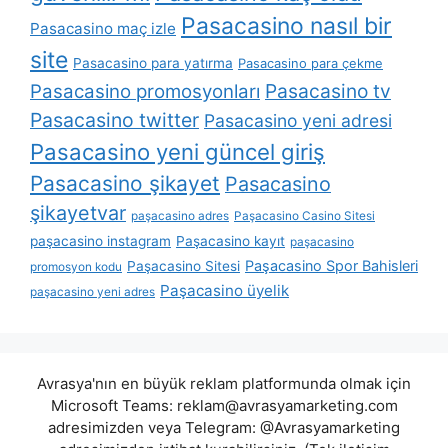
Pasacasino nasıl bir
Pasacasino maç izle
site
Pasacasino para yatırma
Pasacasino para çekme
Pasacasino tv
Pasacasino promosyonları
Pasacasino twitter
Pasacasino yeni adresi
Pasacasino yeni güncel giriş
Pasacasino şikayet
Pasacasino
şikayetvar
paşacasino adres
Paşacasino Casino Sitesi
paşacasino instagram
Paşacasino kayıt
paşacasino
Paşacasino Spor Bahisleri
Paşacasino Sitesi
promosyon kodu
Paşacasino üyelik
paşacasino yeni adres
Avrasya'nın en büyük reklam platformunda olmak için
Microsoft Teams:
reklam@avrasyamarketing.com
adresimizden veya Telegram: @Avrasyamarketing