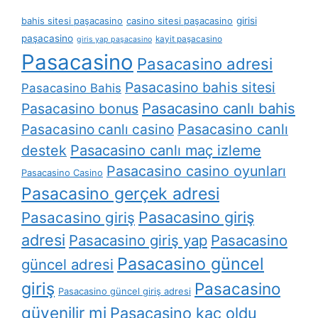
bahis sitesi paşacasino
casino sitesi paşacasino
girisi
paşacasino
kayit paşacasino
giris yap paşacasino
Pasacasino
Pasacasino adresi
Pasacasino bahis sitesi
Pasacasino Bahis
Pasacasino canlı bahis
Pasacasino bonus
Pasacasino canlı casino
Pasacasino canlı
destek
Pasacasino canlı maç izleme
Pasacasino casino oyunları
Pasacasino Casino
Pasacasino gerçek adresi
Pasacasino giriş
Pasacasino giriş
adresi
Pasacasino giriş yap
Pasacasino
Pasacasino güncel
güncel adresi
giriş
Pasacasino
Pasacasino güncel giriş adresi
güvenilir mi
Pasacasino kaç oldu