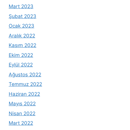
Mart 2023
Şubat 2023
Ocak 2023
Aralık 2022
Kasım 2022
Ekim 2022
Eylül 2022
Ağustos 2022
Temmuz 2022
Haziran 2022
Mayıs 2022
Nisan 2022
Mart 2022