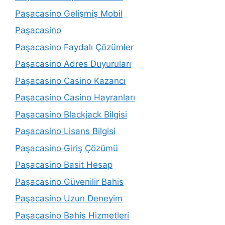
Paşacasino Gelişmiş Mobil
Paşacasino
Paşacasino Faydalı Çözümler
Paşacasino Adres Duyuruları
Paşacasino Casino Kazancı
Paşacasino Casino Hayranları
Paşacasino Blackjack Bilgisi
Paşacasino Lisans Bilgisi
Paşacasino Giriş Çözümü
Paşacasino Basit Hesap
Paşacasino Güvenilir Bahis
Paşacasino Uzun Deneyim
Paşacasino Bahis Hizmetleri