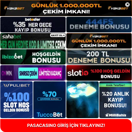
×
PASACASINO GİRİŞ İÇİN TIKLAYINIZ!