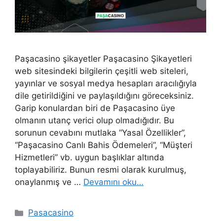
Paşacasino şikayetler Paşacasino Şikayetleri
web sitesindeki bilgilerin çeşitli web siteleri,
yayınlar ve sosyal medya hesapları aracılığıyla
dile getirildiğini ve paylaşıldığını göreceksiniz.
Garip konulardan biri de Paşacasino üye
olmanın utanç verici olup olmadığıdır. Bu
sorunun cevabını mutlaka “Yasal Özellikler”,
“Paşacasino Canlı Bahis Ödemeleri”, “Müşteri
Hizmetleri” vb. uygun başlıklar altında
toplayabiliriz. Bunun resmi olarak kurulmuş,
onaylanmış ve …
Devamını oku…
Kategoriler
Pasacasino