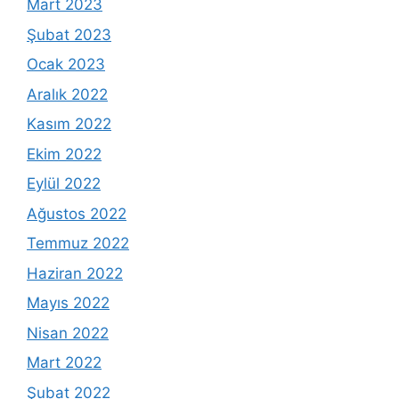
Mart 2023
Şubat 2023
Ocak 2023
Aralık 2022
Kasım 2022
Ekim 2022
Eylül 2022
Ağustos 2022
Temmuz 2022
Haziran 2022
Mayıs 2022
Nisan 2022
Mart 2022
Şubat 2022