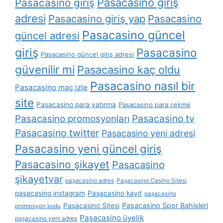
Pasacasino giriş
Pasacasino giriş
adresi
Pasacasino giriş yap
Pasacasino
Pasacasino güncel
güncel adresi
giriş
Pasacasino
Pasacasino güncel giriş adresi
güvenilir mi
Pasacasino kaç oldu
Pasacasino nasıl bir
Pasacasino maç izle
site
Pasacasino para yatırma
Pasacasino para çekme
Pasacasino tv
Pasacasino promosyonları
Pasacasino twitter
Pasacasino yeni adresi
Pasacasino yeni güncel giriş
Pasacasino şikayet
Pasacasino
şikayetvar
paşacasino adres
Paşacasino Casino Sitesi
paşacasino instagram
Paşacasino kayıt
paşacasino
Paşacasino Spor Bahisleri
Paşacasino Sitesi
promosyon kodu
Paşacasino üyelik
paşacasino yeni adres