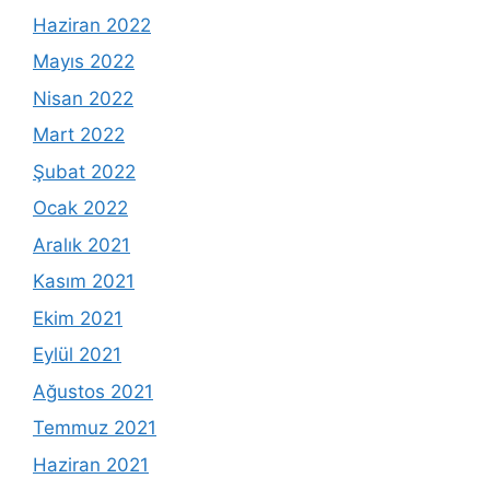
Haziran 2022
Mayıs 2022
Nisan 2022
Mart 2022
Şubat 2022
Ocak 2022
Aralık 2021
Kasım 2021
Ekim 2021
Eylül 2021
Ağustos 2021
Temmuz 2021
Haziran 2021