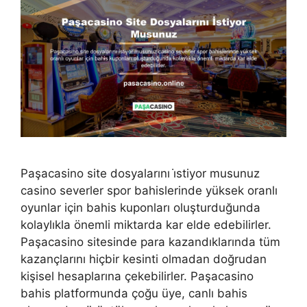
Paşacasino site dosyalarını i̇stiyor musunuz
casino severler spor bahislerinde yüksek oranlı
oyunlar için bahis kuponları oluşturduğunda
kolaylıkla önemli miktarda kar elde edebilirler.
Paşacasino sitesinde para kazandıklarında tüm
kazançlarını hiçbir kesinti olmadan doğrudan
kişisel hesaplarına çekebilirler. Paşacasino
bahis platformunda çoğu üye, canlı bahis