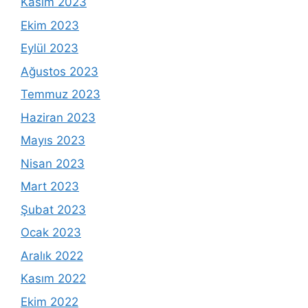
Kasım 2023
Ekim 2023
Eylül 2023
Ağustos 2023
Temmuz 2023
Haziran 2023
Mayıs 2023
Nisan 2023
Mart 2023
Şubat 2023
Ocak 2023
Aralık 2022
Kasım 2022
Ekim 2022