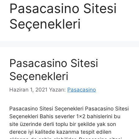
Pasacasino Sitesi
Seçenekleri
Pasacasino Sitesi
Seçenekleri
Haziran 1, 2021
Yazarı:
Pasacasino
Pasacasino Sitesi Seçenekleri Pasacasino Sitesi
Seçenekleri Bahis severler 1×2 bahislerini bu
site üzerinde derli toplu bir şekilde yak son
derece iyi kalitede kazanma tespit edilen