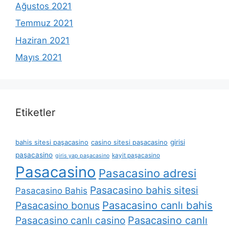
Ağustos 2021
Temmuz 2021
Haziran 2021
Mayıs 2021
Etiketler
bahis sitesi paşacasino
casino sitesi paşacasino
girisi
paşacasino
kayit paşacasino
giris yap paşacasino
Pasacasino
Pasacasino adresi
Pasacasino bahis sitesi
Pasacasino Bahis
Pasacasino canlı bahis
Pasacasino bonus
Pasacasino canlı casino
Pasacasino canlı