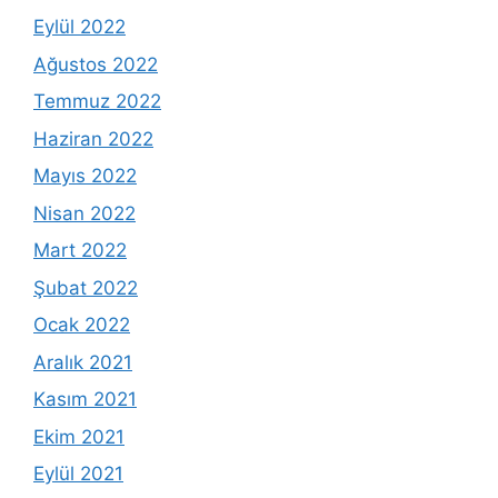
Eylül 2022
Ağustos 2022
Temmuz 2022
Haziran 2022
Mayıs 2022
Nisan 2022
Mart 2022
Şubat 2022
Ocak 2022
Aralık 2021
Kasım 2021
Ekim 2021
Eylül 2021