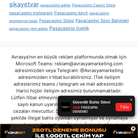
şikayetvar
paşacasino adres
Paşacasino Casino Sitesi
paşacasino instagram
Paşacasino kayıt
paşacasino
Paşacasino Spor Bahisleri
Paşacasino Sitesi
promosyon kodu
Paşacasino üyelik
paşacasino yeni adres
Avrasya'nın en büyük reklam platformunda olmak için
Microsoft Teams:
reklam@avrasyamarketing.com
adresimizden veya Telegram: @Avrasyamarketing
adresimizden irtibat kurabilirsiniz. (Tek iletişim
adreslerimiz teams / telegram ve mail adresimizdir.
Harici hiçbir iletişim adresimiz bulunmamaktadır.
Lütfen itibar etmeyiniz.) Türkiye yasalarına göre 7258
sayılı kanun uyarınca yasa dışı bahis oynamanın
cezaları mevcuttur. Şu an bulunduğunuz site hiç bir
şekilde illegal bahis oyunları oynatmıyor ve oynamaya
aracı olmuyordur.
betigma
|
betcio
|
ciprobet
|
toskabet
×
|
betloto
|
etrabet
|
nerobet
|
black8bet